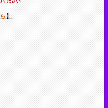
力ください
ちら
】