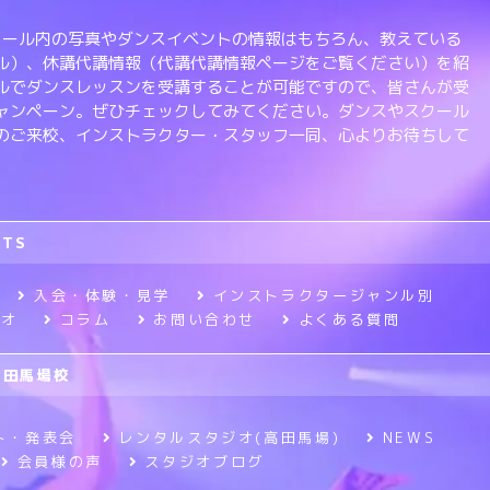
、スクール内の写真やダンスイベントの情報はもちろん、教えている
ル）、休講代講情報（代講代講情報ページをご覧ください）を紹
ルでダンスレッスンを受講することが可能ですので、皆さんが受
ャンペーン。ぜひチェックしてみてください。ダンスやスクール
のご来校、インストラクター・スタッフ一同、心よりお待ちして
RTS
入会・体験・見学
インストラクタージャンル別
ジオ
コラム
お問い合わせ
よくある質問
高田馬場校
ト・発表会
レンタルスタジオ(高田馬場)
NEWS
会員様の声
スタジオブログ