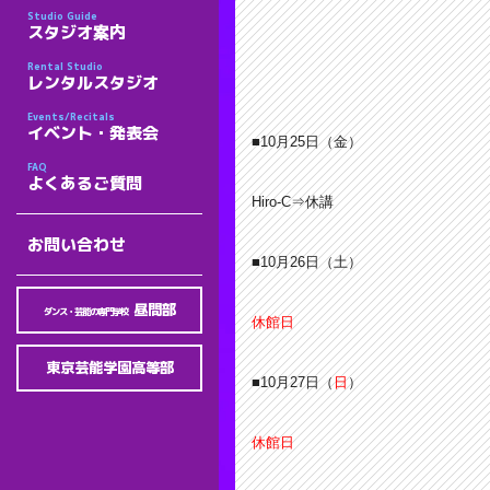
Studio Guide
スタジオ案内
Rental Studio
レンタルスタジオ
Events/Recitals
イベント・発表会
■10月25
日（金）
FAQ
よくあるご質問
Hiro-C⇒休講
お問い合わせ
■10月26日（土）
昼間部
ダンス・芸能の専門学校
休館日
東京芸能学園高等部
■10月27日（
日
）
休館日