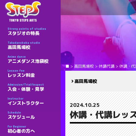
Strong points of studios
スタジオの特長
Takadanobaba studio
高田馬場校
Anime dance
アニメダンス池袋校
■
>
高田馬場校
>
休講代講
>
休講・代
Lesson fee
レッスン料金
高田馬場校
Admission/Trial/Inspect
入会・体験・見学
Instructor
インストラクター
2024.10.25
休講・代講レッス
Schedule
スケジュール
For Beginner
初心者の方へ