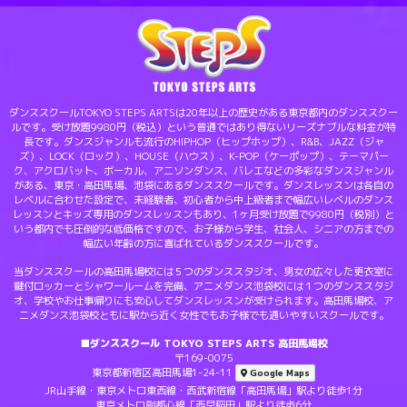
ダンススクールTOKYO STEPS ARTSは20年以上の歴史がある東京都内のダンススクー
ルです。受け放題9980円（税込）という普通ではあり得ないリーズナブルな料金が特
長です。ダンスジャンルも流行のHIPHOP（ヒップホップ）、R&B、JAZZ（ジャ
ズ）、LOCK（ロック）、HOUSE（ハウス）、K-POP（ケーポップ）、テーマパー
ク、アクロバット、ボーカル、アニソンダンス、バレエなどの多彩なダンスジャンル
がある、東京・高田馬場、池袋にあるダンススクールです。ダンスレッスンは各自の
レベルに合わせた設定で、未経験者、初心者から中上級者まで幅広いレベルのダンス
レッスンとキッズ専用のダンスレッスンもあり、1ヶ月受け放題で9980円（税別）と
いう都内でも圧倒的な低価格ですので、お子様から学生、社会人、シニアの方までの
幅広い年齢の方に喜ばれているダンススクールです。
当ダンススクールの高田馬場校には５つのダンススタジオ、男女の広々した更衣室に
鍵付ロッカーとシャワールームを完備、アニメダンス池袋校には１つのダンススタジ
オ、学校やお仕事帰りにも安心してダンスレッスンが受けられます。高田馬場校、ア
ニメダンス池袋校ともに駅から近く女性でもお子様でも通いやすいスクールです。
■ダンススクール TOKYO STEPS ARTS 高田馬場校
〒169-0075
東京都新宿区高田馬場1-24-11
Google Maps
JR山手線・東京メトロ東西線・西武新宿線「高田馬場」駅より徒歩1分
東京メトロ副都心線「西早稲田」駅より徒歩6分