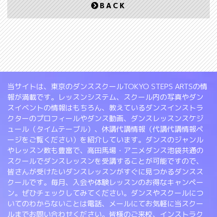
BACK
当サイトは、東京のダンススクールTOKYO STEPS ARTSの情
報が満載です。レッスンシステム、スクール内の写真やダン
スイベントの情報はもちろん、教えているダンスインストラ
クターのプロフィールやダンス動画、ダンスレッスンスケジ
ュール（タイムテーブル）、休講代講情報（代講代講情報ペ
ージをご覧ください）を紹介しています。ダンスのジャンル
やレッスン数も豊富で、高田馬場・アニメダンス池袋共通の
スクールでダンスレッスンを受講することが可能ですので、
皆さんが受けたいダンスレッスンがすぐに見つかるダンスス
クールです。毎月、入会や体験レッスンのお得なキャンペー
ン。ぜひチェックしてみてください。ダンスやスクールにつ
いてのわからないことは電話、メールにてお気軽に当スクー
ルまでお問い合わせください。皆様のご来校、インストラク