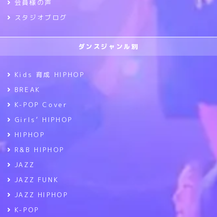
会員様の声
スタジオブログ
ダンスジャンル別
Kids 育成 HIPHOP
BREAK
K-POP Cover
Girls’ HIPHOP
HIPHOP
R&B HIPHOP
JAZZ
JAZZ FUNK
JAZZ HIPHOP
K-POP