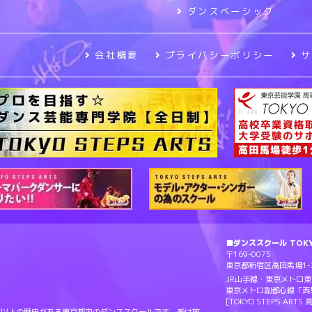
ダンスベーシック
会社概要
プライバシーポリシー
■ダンススクール TOKYO
〒169-0075
東京都新宿区高田馬場1-2
JR山手線・東京メトロ
東京メトロ副都心線「西
[TOKYO STEPS AR