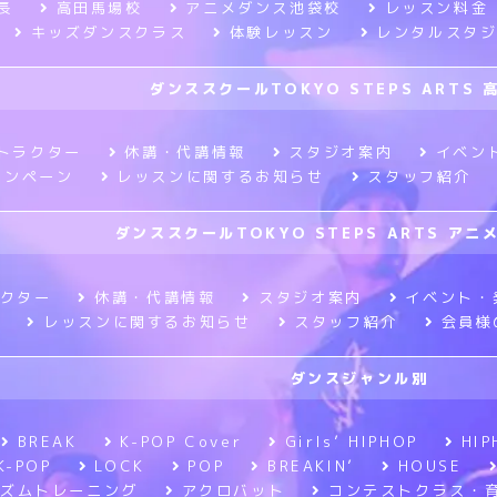
長
高田馬場校
アニメダンス池袋校
レッスン料金
キッズダンスクラス
体験レッスン
レンタルスタ
ダンススクールTOKYO STEPS ARTS 
トラクター
休講・代講情報
スタジオ案内
イベン
ャンペーン
レッスンに関するお知らせ
スタッフ紹介
ダンススクールTOKYO STEPS ARTS ア
クター
休講・代講情報
スタジオ案内
イベント・
レッスンに関するお知らせ
スタッフ紹介
会員様
ダンスジャンル別
BREAK
K-POP Cover
Girls’ HIPHOP
HIP
K-POP
LOCK
POP
BREAKIN’
HOUSE
ズムトレーニング
アクロバット
コンテストクラス・