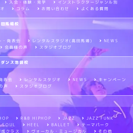
入会・体験・見学
インストラクタージャンル別
ジオ
コラム
お問い合わせ
よくある質問
高田馬場校
ト・発表会
レンタルスタジオ(高田馬場)
NEWS
会員様の声
スタジオブログ
ニメダンス池袋校
発表会
レンタルスタジオ
NEWS
キャンペーン
の声
スタジオブログ
HOP
R&B HIPHOP
JAZZ
JAZZ FUNK
SOUL
HEEL
BALLET
テーマパーク
育成クラス
ヴォーカル・ミュージカル
その他