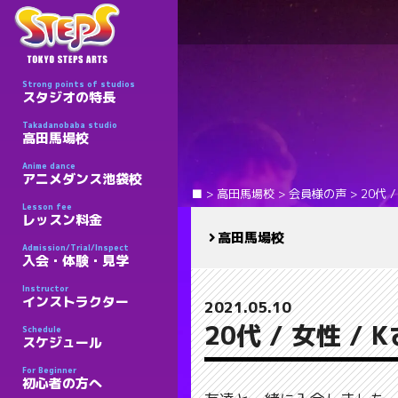
Strong points of studios
スタジオの特長
Takadanobaba studio
高田馬場校
Anime dance
アニメダンス池袋校
■
>
高田馬場校
>
会員様の声
>
20代 
Lesson fee
レッスン料金
高田馬場校
Admission/Trial/Inspect
入会・体験・見学
Instructor
インストラクター
2021.05.10
20代 / 女性 / 
Schedule
スケジュール
For Beginner
初心者の方へ