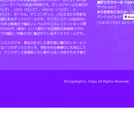
Sは20年以上の歴史がある東京都内のダンススクールです。受け放
■ダンススクール TOKY
ないリーズナブルな料金が特長です。ダンスジャンルも流行の
〒170-0013
（ジャズ）、LOCK（ロック）、HOUSE（ハウス）、K-
東京都豊島区東池袋1-22
ロバット、ボーカル、アニソンダンス、バレエなどの多彩な
サンケェビル６F
Goo
池袋にあるダンススクールです。ダンスレッスンは各自のレ
[TOKYO STEPS A
から中上級者まで幅広いレベルのダンスレッスンとキッズ専
で9980円（税別）という都内でも圧倒的な低価格ですの
までの幅広い年齢の方に喜ばれているダンススクールです。
ダンススタジオ、男女の広々した更衣室に鍵付ロッカーとシ
には１つのダンススタジオ、学校やお仕事帰りにも安心して
校、アニメダンス池袋校ともに駅から近く女性でもお子様で
© CopyRights. Steps All Rights Reserved.