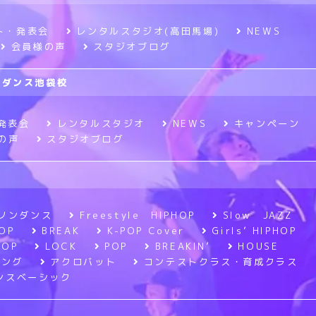
ト・発表会
レンタルスタジオ(高田馬場)
NEWS
会員様の声
スタジオブログ
ニメダンス池袋校
発表会
レンタルスタジオ
NEWS
キャンペーン
の声
スタジオブログ
ソンダンス
Freestyle HIPHOP
Slow JAZZ
OP
BREAK
K-POP Cover
Girls’ HIPHOP
POP
LOCK
POP
BREAKIN’
HOUSE
ニング
アクロバット
コンテストクラス・育成クラス
ンスベーシック