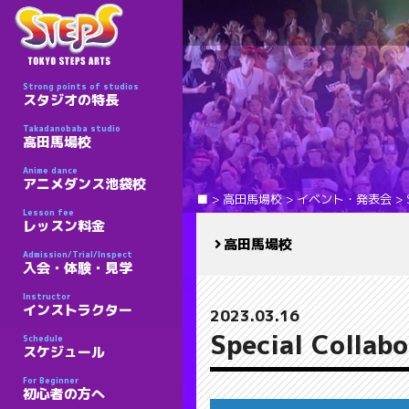
Strong points of studios
スタジオの特長
Takadanobaba studio
高田馬場校
Anime dance
アニメダンス池袋校
■
>
高田馬場校
>
イベント・発表会
>
Lesson fee
レッスン料金
高田馬場校
Admission/Trial/Inspect
入会・体験・見学
Instructor
インストラクター
2023.03.16
Special Colla
Schedule
スケジュール
For Beginner
初心者の方へ