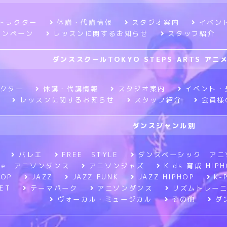
トラクター
休講・代講情報
スタジオ案内
イベン
ャンペーン
レッスンに関するお知らせ
スタッフ紹介
ダンススクールTOKYO STEPS ARTS ア
クター
休講・代講情報
スタジオ案内
イベント・
レッスンに関するお知らせ
スタッフ紹介
会員様
ダンスジャンル別
バレエ
FREE STYLE
ダンスベーシック アニ
tyle アニソンダンス
アニソンジャズ
Kids 育成 HIPH
HOP
JAZZ
JAZZ FUNK
JAZZ HIPHOP
K-
ET
テーマパーク
アニソンダンス
リズムトレー
ヴォーカル・ミュージカル
その他
ダ