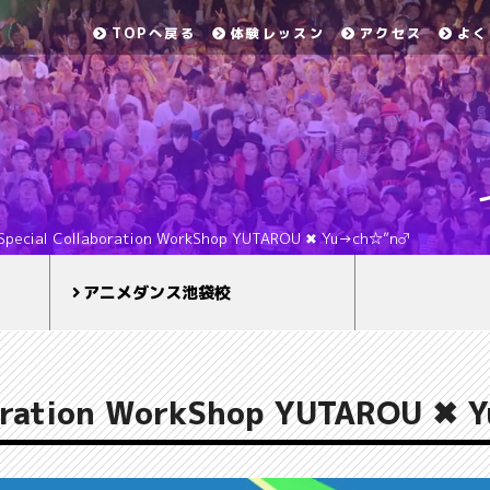
TOPへ戻る
体験レッスン
アクセス
よく
Special Collaboration WorkShop YUTAROU ✖ Yu→ch☆”n♂
アニメダンス池袋校
boration WorkShop YUTAROU ✖