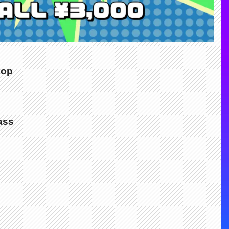
hop
ass