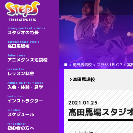
Strong points of studios
スタジオの特長
Takadanobaba studio
高田馬場校
Anime dance
アニメダンス池袋校
■
>
高田馬場校
>
スタジオBLOG
>
高
Lesson fee
レッスン料金
高田馬場校
Admission/Trial/Inspect
入会・体験・見学
Instructor
インストラクター
2021.01.25
高田馬場スタジオブ
Schedule
スケジュール
For Beginner
初心者の方へ