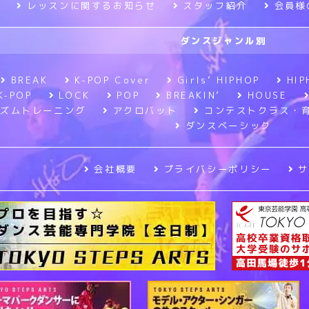
レッスンに関するお知らせ
スタッフ紹介
会員様
ダンスジャンル別
BREAK
K-POP Cover
Girls’ HIPHOP
HIP
K-POP
LOCK
POP
BREAKIN’
HOUSE
ズムトレーニング
アクロバット
コンテストクラス・
ダンスベーシック
会社概要
プライバシーポリシー