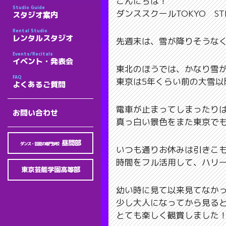
こんにちは！
Studio Guide
ダンススクールTOKYO S
スタジオ案内
Rental Studio
レンタルスタジオ
先週末は、雪が降りそうなくら
Events/Recitals
イベント・発表会
東北のほうでは、かなり雪
FAQ
東京は5年くらい前の大雪
よくあるご質問
電車が止まってしまったり
お問い合わせ
真っ白い景色をまた東京で
昼間部
ダンス・芸能の専門学校
いつも通りお休みは引きこ
時間をフル活用して、ハリ
東京芸能学園高等部
幼い時に見て以来見てなか
少し大人になってから見る
とても楽しく観賞しました