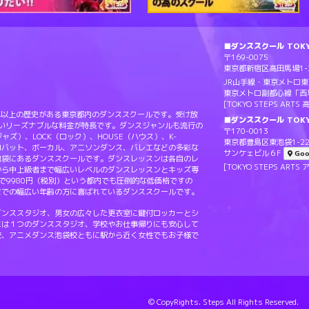
■ダンススクール TOKYO
〒169-0075
東京都新宿区高田馬場1-2
JR山手線・東京メトロ
東京メトロ副都心線「西
[TOKYO STEPS AR
Sは20年以上の歴史がある東京都内のダンススクールです。受け放
■ダンススクール TOKY
ないリーズナブルな料金が特長です。ダンスジャンルも流行の
〒170-0013
（ジャズ）、LOCK（ロック）、HOUSE（ハウス）、K-
東京都豊島区東池袋1-22
ロバット、ボーカル、アニソンダンス、バレエなどの多彩な
サンケェビル６F
Goo
池袋にあるダンススクールです。ダンスレッスンは各自のレ
[TOKYO STEPS A
から中上級者まで幅広いレベルのダンスレッスンとキッズ専
で9980円（税別）という都内でも圧倒的な低価格ですの
までの幅広い年齢の方に喜ばれているダンススクールです。
ダンススタジオ、男女の広々した更衣室に鍵付ロッカーとシ
には１つのダンススタジオ、学校やお仕事帰りにも安心して
校、アニメダンス池袋校ともに駅から近く女性でもお子様で
© CopyRights. Steps All Rights Reserved.