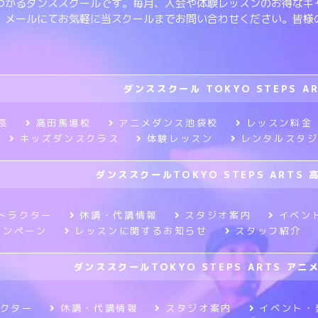
つかるダンススクールです。毎月、入会や体験レッスンのお得なキ
、メールにてお気軽に当スクールまでお問い合わせください。皆様
ダンススクール TOKYO STEPS A
長
高田馬場校
アニメダンス池袋校
レッスン料金
キッズダンスクラス
体験レッスン
レンタルスタ
ダンススクールTOKYO STEPS ARTS 
トラクター
休講・代講情報
スタジオ案内
イベン
ャンペーン
レッスンに関するお知らせ
スタッフ紹介
ダンススクールTOKYO STEPS ARTS ア
クター
休講・代講情報
スタジオ案内
イベント・