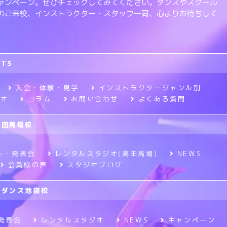
ャンペーン。ぜひチェックしてみてください。ダンスやスクール
のご来校、インストラクター・スタッフ一同、心よりお待ちして
RTS
入会・体験・見学
インストラクタージャンル別
ジオ
コラム
お問い合わせ
よくある質問
高田馬場校
ト・発表会
レンタルスタジオ(高田馬場)
NEWS
会員様の声
スタジオブログ
ニメダンス池袋校
発表会
レンタルスタジオ
NEWS
キャンペーン