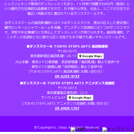
レッスンとキッズ専用のダンスレッスンもあり、1ヶ月受け放題で9980円（税別）と
いう都内でも圧倒的な低価格ですので、お子様から学生、社会人、シニアの方までの
幅広い年齢の方に喜ばれているダンススクールです。
当ダンススクールの高田馬場校には５つのダンススタジオ、男女の広々した更衣室に
鍵付ロッカーとシャワールームを完備、アニメダンス池袋校には１つのダンススタジ
オ、学校やお仕事帰りにも安心してダンスレッスンが受けられます。高田馬場校、ア
ニメダンス池袋校ともに駅から近く女性でもお子様でも通いやすいスクールです。
■ダンススクール TOKYO STEPS ARTS 高田馬場校
〒169-0075
東京都新宿区高田馬場1-24-11
Google Maps
JR山手線・東京メトロ東西線・西武新宿線「高田馬場」駅より徒歩1分
東京メトロ副都心線「西早稲田」駅より徒歩6分
[TOKYO STEPS ARTS 高田馬場校 お問い合わせ]：
03-6233-9133
■ダンススクール TOKYO STEPS ARTS アニメダンス池袋校
〒170-0013
東京都豊島区東池袋1-22-5
サンケェビル６F
Google Maps
[TOKYO STEPS ARTS アニメダンス池袋校 お問い合わせ]：
03-6903-1767
© CopyRights. Steps All Rights Reserved.