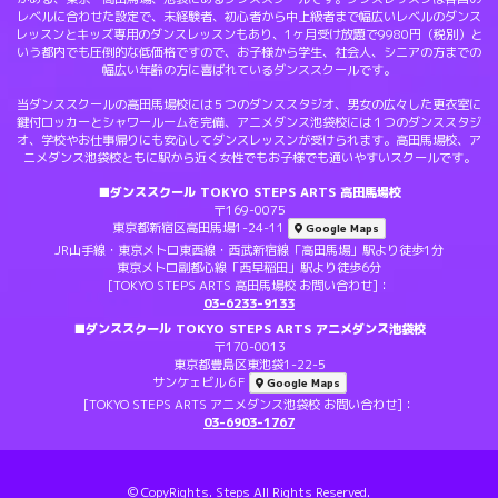
レベルに合わせた設定で、未経験者、初心者から中上級者まで幅広いレベルのダンス
レッスンとキッズ専用のダンスレッスンもあり、1ヶ月受け放題で9980円（税別）と
いう都内でも圧倒的な低価格ですので、お子様から学生、社会人、シニアの方までの
幅広い年齢の方に喜ばれているダンススクールです。
当ダンススクールの高田馬場校には５つのダンススタジオ、男女の広々した更衣室に
鍵付ロッカーとシャワールームを完備、アニメダンス池袋校には１つのダンススタジ
オ、学校やお仕事帰りにも安心してダンスレッスンが受けられます。高田馬場校、ア
ニメダンス池袋校ともに駅から近く女性でもお子様でも通いやすいスクールです。
■ダンススクール TOKYO STEPS ARTS 高田馬場校
〒169-0075
東京都新宿区高田馬場1-24-11
Google Maps
JR山手線・東京メトロ東西線・西武新宿線「高田馬場」駅より徒歩1分
東京メトロ副都心線「西早稲田」駅より徒歩6分
[TOKYO STEPS ARTS 高田馬場校 お問い合わせ]：
03-6233-9133
■ダンススクール TOKYO STEPS ARTS アニメダンス池袋校
〒170-0013
東京都豊島区東池袋1-22-5
サンケェビル６F
Google Maps
[TOKYO STEPS ARTS アニメダンス池袋校 お問い合わせ]：
03-6903-1767
© CopyRights. Steps All Rights Reserved.