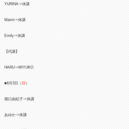
YURINA⇒休講
Maimi⇒休講
Emily⇒休講
【代講】
HARU⇒MIYUKO
■8月3
日（
日
）
堀口由紀子⇒休講
あゆか⇒休講