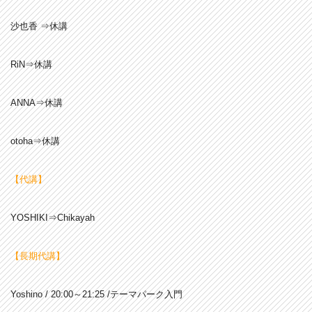
沙也香 ⇒休講
RiN⇒休講
ANNA⇒休講
otoha⇒休講
【代講】
YOSHIKI⇒Chikayah
【長期代講】
Yoshino / 20:00～21:25 /テーマパーク入門