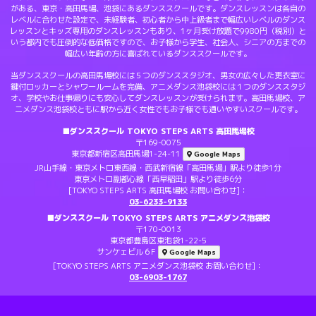
がある、東京・高田馬場、池袋にあるダンススクールです。ダンスレッスンは各自の
レベルに合わせた設定で、未経験者、初心者から中上級者まで幅広いレベルのダンス
レッスンとキッズ専用のダンスレッスンもあり、1ヶ月受け放題で9980円（税別）と
いう都内でも圧倒的な低価格ですので、お子様から学生、社会人、シニアの方までの
幅広い年齢の方に喜ばれているダンススクールです。
当ダンススクールの高田馬場校には５つのダンススタジオ、男女の広々した更衣室に
鍵付ロッカーとシャワールームを完備、アニメダンス池袋校には１つのダンススタジ
オ、学校やお仕事帰りにも安心してダンスレッスンが受けられます。高田馬場校、ア
ニメダンス池袋校ともに駅から近く女性でもお子様でも通いやすいスクールです。
■ダンススクール TOKYO STEPS ARTS 高田馬場校
〒169-0075
東京都新宿区高田馬場1-24-11
Google Maps
JR山手線・東京メトロ東西線・西武新宿線「高田馬場」駅より徒歩1分
東京メトロ副都心線「西早稲田」駅より徒歩6分
[TOKYO STEPS ARTS 高田馬場校 お問い合わせ]：
03-6233-9133
■ダンススクール TOKYO STEPS ARTS アニメダンス池袋校
〒170-0013
東京都豊島区東池袋1-22-5
サンケェビル６F
Google Maps
[TOKYO STEPS ARTS アニメダンス池袋校 お問い合わせ]：
03-6903-1767