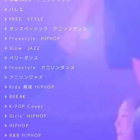
バレエ
FREE STYLE
ダンスベーシック アニソンダンス
Freestyle HIPHOP
Slow JAZZ
ベリーダンス
Freestyle アニソンダンス
アニソンジャズ
Kids 育成 HIPHOP
BREAK
K-POP Cover
Girls’ HIPHOP
HIPHOP
R&B HIPHOP