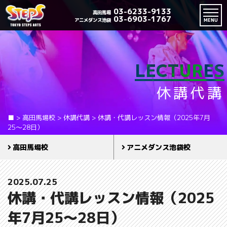
03-6233-9133
高田馬場
03-6903-1767
アニメダンス池袋
MENU
LECTURES
休講代講
■
>
高田馬場校
>
休講代講
>
休講・代講レッスン情報（2025年7月
25～28日）
高田馬場校
アニメダンス池袋校
2025.07.25
休講・代講レッスン情報（2025
年7月25～28日）