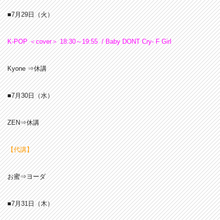
■7月29
日（火）
K-POP ＜cover＞ 18:30～19:55 / Baby DONT Cry- F Girl
Kyone ⇒休講
■7月30日（水）
ZEN⇒休講
【代講】
お蜜⇒ヨーダ
■7月31日（木）