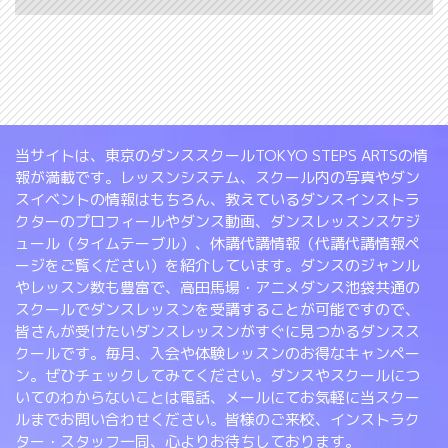
当サイトは、東京のダンススクールTOKYO STEPS ARTSの情
報が満載です。レッスンシステム、スクール内の写真やダン
スイベントの情報はもちろん、教えているダンスインストラ
クターのプロフィールやダンス動画、ダンスレッスンスケジ
ュール（タイムテーブル）、休講代講情報（代講代講情報ペ
ージをご覧ください）を紹介しています。ダンスのジャンル
やレッスン数も豊富で、高田馬場・アニメダンス池袋共通の
スクールでダンスレッスンを受講することが可能ですので、
皆さんが受けたいダンスレッスンがすぐに見つかるダンスス
クールです。毎月、入会や体験レッスンのお得なキャンペー
ン。ぜひチェックしてみてください。ダンスやスクールにつ
いてのわからないことは電話、メールにてお気軽に当スクー
ルまでお問い合わせください。皆様のご来校、インストラク
ター・スタッフ一同、心よりお待ちしております。