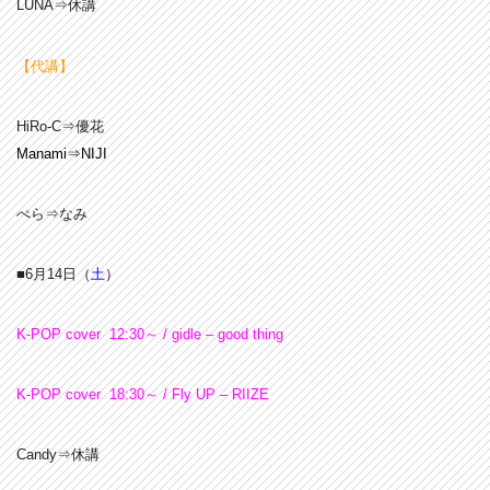
LUNA⇒休講
【代講】
HiRo-C⇒優花
Manami⇒NIJI
ぺら⇒なみ
■6
月14日（
土
）
K-POP cover 12:30～ / gidle – good thing
K-POP cover 18:30～ / Fly UP – RIIZE
Candy⇒休講