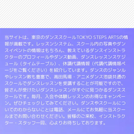
当サイトは、東京のダンススクールTOKYO STEPS ARTSの情
報が満載です。レッスンシステム、スクール内の写真やダン
スイベントの情報はもちろん、教えているダンスインストラ
クターのプロフィールやダンス動画、ダンスレッスンスケジ
ュール（タイムテーブル）、休講代講情報（代講代講情報ペ
ージをご覧ください）を紹介しています。ダンスのジャンル
やレッスン数も豊富で、高田馬場・アニメダンス池袋共通の
スクールでダンスレッスンを受講することが可能ですので、
皆さんが受けたいダンスレッスンがすぐに見つかるダンスス
クールです。毎月、入会や体験レッスンのお得なキャンペー
ン。ぜひチェックしてみてください。ダンスやスクールにつ
いてのわからないことは電話、メールにてお気軽に当スクー
ルまでお問い合わせください。皆様のご来校、インストラク
ター・スタッフ一同、心よりお待ちしております。