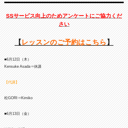
SSサービス向上のためアンケートにご協力くだ
さい
【
レッスンのご予約はこちら
】
■6月12
日（木）
Kensuke Asada⇒休講
【代講】
松GORI⇒Kimiko
■6月13日（金）