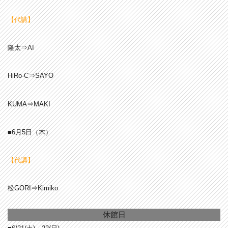
【代講】
隆太⇒AI
HiRo-C⇒SAYO
KUMA⇒MAKI
■6月5
日（木）
【代講】
松GORI⇒Kimiko
休館日