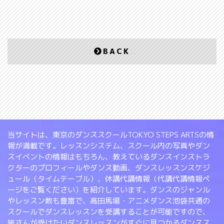
BACK
当サイトは、東京のダンススクールTOKYO STEPS ARTSの情
報が満載です。レッスンシステム、スクール内の写真やダン
スイベントの情報はもちろん、教えているダンスインストラ
クターのプロフィールやダンス動画、ダンスレッスンスケジ
ュール（タイムテーブル）、休講代講情報（代講代講情報ペ
ージをご覧ください）を紹介しています。ダンスのジャンル
やレッスン数も豊富で、高田馬場・アニメダンス池袋共通の
スクールでダンスレッスンを受講することが可能ですので、
皆さんが受けたいダンスレッスンがすぐに見つかるダンスス