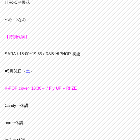
HiRo-C⇒優花
ぺら ⇒なみ
【特別代講】
SARA / 18:00~19:55 / R&B HIPHOP 初級
■5
月31日（
土
）
K-POP cover 18:30～ / Fly UP – RIIZE
Candy⇒休講
anri⇒休講
れん⇒休講