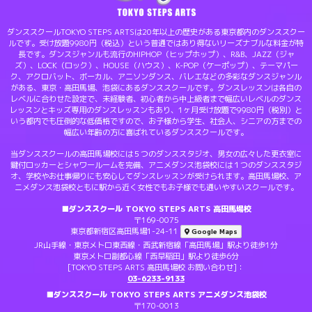
ダンススクールTOKYO STEPS ARTSは20年以上の歴史がある東京都内のダンススクー
ルです。受け放題9980円（税込）という普通ではあり得ないリーズナブルな料金が特
長です。ダンスジャンルも流行のHIPHOP（ヒップホップ）、R&B、JAZZ（ジャ
ズ）、LOCK（ロック）、HOUSE（ハウス）、K-POP（ケーポップ）、テーマパー
ク、アクロバット、ボーカル、アニソンダンス、バレエなどの多彩なダンスジャンル
がある、東京・高田馬場、池袋にあるダンススクールです。ダンスレッスンは各自の
レベルに合わせた設定で、未経験者、初心者から中上級者まで幅広いレベルのダンス
レッスンとキッズ専用のダンスレッスンもあり、1ヶ月受け放題で9980円（税別）と
いう都内でも圧倒的な低価格ですので、お子様から学生、社会人、シニアの方までの
幅広い年齢の方に喜ばれているダンススクールです。
当ダンススクールの高田馬場校には５つのダンススタジオ、男女の広々した更衣室に
鍵付ロッカーとシャワールームを完備、アニメダンス池袋校には１つのダンススタジ
オ、学校やお仕事帰りにも安心してダンスレッスンが受けられます。高田馬場校、ア
ニメダンス池袋校ともに駅から近く女性でもお子様でも通いやすいスクールです。
■ダンススクール TOKYO STEPS ARTS 高田馬場校
〒169-0075
東京都新宿区高田馬場1-24-11
Google Maps
JR山手線・東京メトロ東西線・西武新宿線「高田馬場」駅より徒歩1分
東京メトロ副都心線「西早稲田」駅より徒歩6分
[TOKYO STEPS ARTS 高田馬場校 お問い合わせ]：
03-6233-9133
■ダンススクール TOKYO STEPS ARTS アニメダンス池袋校
〒170-0013