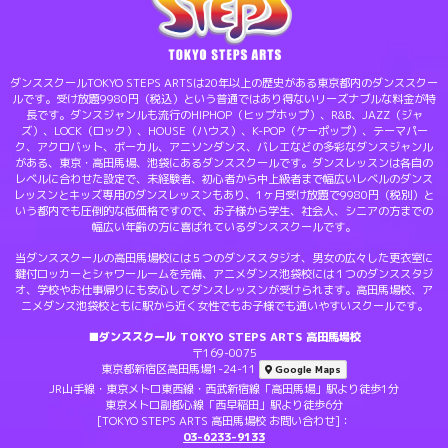
ダンススクールTOKYO STEPS ARTSは20年以上の歴史がある東京都内のダンススクー
ルです。受け放題9980円（税込）という普通ではあり得ないリーズナブルな料金が特
長です。ダンスジャンルも流行のHIPHOP（ヒップホップ）、R&B、JAZZ（ジャ
ズ）、LOCK（ロック）、HOUSE（ハウス）、K-POP（ケーポップ）、テーマパー
ク、アクロバット、ボーカル、アニソンダンス、バレエなどの多彩なダンスジャンル
がある、東京・高田馬場、池袋にあるダンススクールです。ダンスレッスンは各自の
レベルに合わせた設定で、未経験者、初心者から中上級者まで幅広いレベルのダンス
レッスンとキッズ専用のダンスレッスンもあり、1ヶ月受け放題で9980円（税別）と
いう都内でも圧倒的な低価格ですので、お子様から学生、社会人、シニアの方までの
幅広い年齢の方に喜ばれているダンススクールです。
当ダンススクールの高田馬場校には５つのダンススタジオ、男女の広々した更衣室に
鍵付ロッカーとシャワールームを完備、アニメダンス池袋校には１つのダンススタジ
オ、学校やお仕事帰りにも安心してダンスレッスンが受けられます。高田馬場校、ア
ニメダンス池袋校ともに駅から近く女性でもお子様でも通いやすいスクールです。
■ダンススクール TOKYO STEPS ARTS 高田馬場校
〒169-0075
東京都新宿区高田馬場1-24-11
Google Maps
JR山手線・東京メトロ東西線・西武新宿線「高田馬場」駅より徒歩1分
東京メトロ副都心線「西早稲田」駅より徒歩6分
[TOKYO STEPS ARTS 高田馬場校 お問い合わせ]：
03-6233-9133