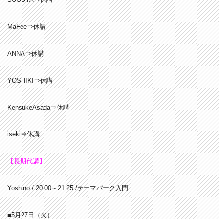
MaFee⇒休講
ANNA
⇒休講
YOSHIKI⇒休講
KensukeAsada⇒休講
iseki⇒休講
【長期代講】
Yoshino / 20:00～21:25 /テーマパーク入門
■5月27日（火）