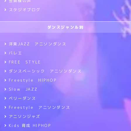
会員様の声
スタジオブログ
ダンスジャンル別
洋楽JAZZ アニソンダンス
バレエ
FREE STYLE
ダンスベーシック アニソンダンス
Freestyle HIPHOP
Slow JAZZ
ベリーダンス
Freestyle アニソンダンス
アニソンジャズ
Kids 育成 HIPHOP