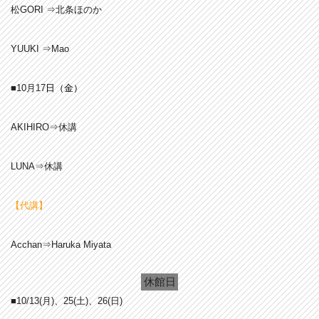
松GORI ⇒北条ほのか
YUUKI ⇒Mao
■10月17
日（金
）
AKIHIRO⇒休講
LUNA⇒休講
【代講】
Acchan⇒Haruka Miyata
休館日
■10/13
(月)、25
(土)、26(日)