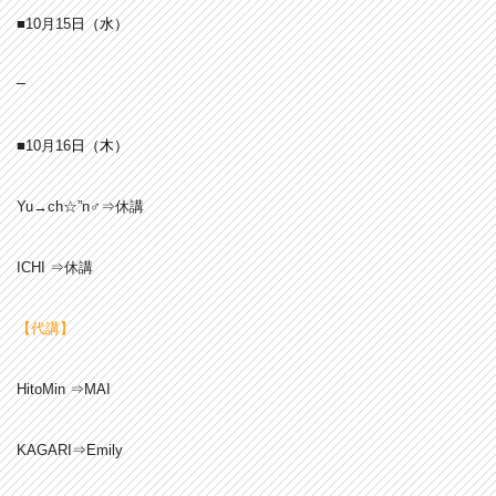
■10月15
日（水
）
–
■10月16
日（木
）
Yu→ch☆”n♂⇒休講
ICHI ⇒休講
【代講】
HitoMin ⇒MAI
KAGARI⇒Emily