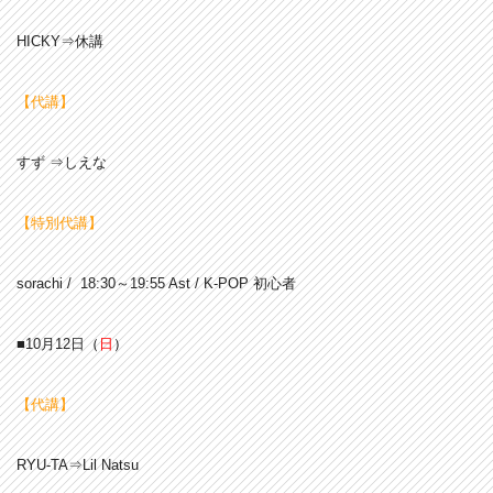
HICKY⇒休講
【代講】
すず ⇒しえな
【特別代講】
sorachi / 18:30～19:55 Ast / K-POP 初心者
■10月12日
（
日
）
【代講】
RYU-TA⇒Lil Natsu