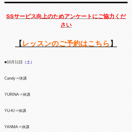
SSサービス向上のためアンケートにご協力くだ
さい
【
レッスンのご予約はこちら
】
■10月11
日（
土
）
Candy⇒休講
YURINA⇒休講
YU-KI⇒休講
YANMA⇒休講