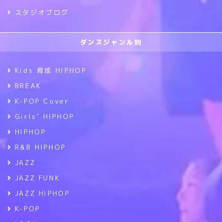
スタジオブログ
ダンスジャンル別
Kids 育成 HIPHOP
BREAK
K-POP Cover
Girls’ HIPHOP
HIPHOP
R&B HIPHOP
JAZZ
JAZZ FUNK
JAZZ HIPHOP
K-POP