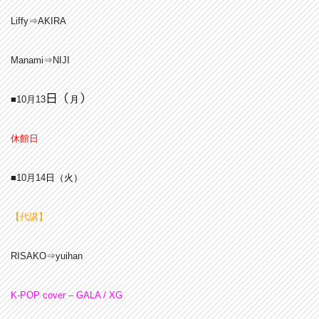
Liffy⇒AKIRA
Manami⇒NIJI
日（
）
■10月13
月
休館日
■10月14
日（火
）
【代講】
RISAKO⇒yuihan
K-POP cover – GALA / XG