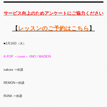
サービス向上のためアンケートにご協力ください
【
レッスンのご予約はこちら
】
■1月14
日
（火）
K-POP ＜cover＞ UNO / MADEIN
sakura ⇒休講
REMON⇒休講
RUNA ⇒休講