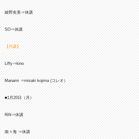
綾野友美⇒休講
SO⇒休講
【代講】
Liffy⇒kino
Manami ⇒misaki kojima (コレオ）
■1月20
日（月）
RiN⇒休講
南々海 ⇒休講