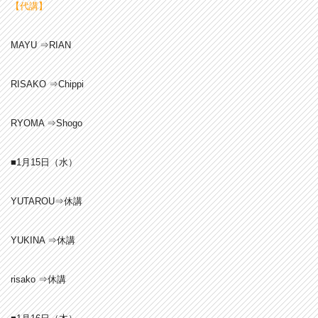
【代講】
MAYU ⇒RIAN
RISAKO ⇒Chippi
RYOMA ⇒Shogo
■1月15
日（水）
YUTAROU⇒休講
YUKINA ⇒休講
risako ⇒休講