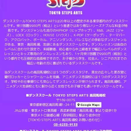
ダンススクールTOKYO STEPS ARTSは20年以上の歴史がある東京都内のダンススクー
ルです。受け放題9980円（税込）という普通ではあり得ないリーズナブルな料金が特
長です。ダンスジャンルも流行のHIPHOP（ヒップホップ）、R&B、JAZZ（ジャ
ズ）、LOCK（ロック）、HOUSE（ハウス）、K-POP（ケーポップ）、テーマパー
ク、アクロバット、ボーカル、アニソンダンス、バレエなどの多彩なダンスジャンル
がある、東京・高田馬場、池袋にあるダンススクールです。ダンスレッスンは各自の
レベルに合わせた設定で、未経験者、初心者から中上級者まで幅広いレベルのダンス
レッスンとキッズ専用のダンスレッスンもあり、1ヶ月受け放題で9980円（税別）と
いう都内でも圧倒的な低価格ですので、お子様から学生、社会人、シニアの方までの
幅広い年齢の方に喜ばれているダンススクールです。
当ダンススクールの高田馬場校には５つのダンススタジオ、男女の広々した更衣室に
鍵付ロッカーとシャワールームを完備、アニメダンス池袋校には１つのダンススタジ
オ、学校やお仕事帰りにも安心してダンスレッスンが受けられます。高田馬場校、ア
ニメダンス池袋校ともに駅から近く女性でもお子様でも通いやすいスクールです。
■ダンススクール TOKYO STEPS ARTS 高田馬場校
〒169-0075
東京都新宿区高田馬場1-24-11
Google Maps
JR山手線・東京メトロ東西線・西武新宿線「高田馬場」駅より徒歩1分
東京メトロ副都心線「西早稲田」駅より徒歩6分
[TOKYO STEPS ARTS 高田馬場校 お問い合わせ]：
03-6233-9133