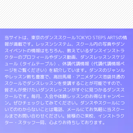
当サイトは、東京のダンススクールTOKYO STEPS ARTSの情
報が満載です。レッスンシステム、スクール内の写真やダン
スイベントの情報はもちろん、教えているダンスインストラ
クターのプロフィールやダンス動画、ダンスレッスンスケジ
ュール（タイムテーブル）、休講代講情報（代講代講情報ペ
ージをご覧ください）を紹介しています。ダンスのジャンル
やレッスン数も豊富で、高田馬場・アニメダンス池袋共通の
スクールでダンスレッスンを受講することが可能ですので、
皆さんが受けたいダンスレッスンがすぐに見つかるダンスス
クールです。毎月、入会や体験レッスンのお得なキャンペー
ン。ぜひチェックしてみてください。ダンスやスクールにつ
いてのわからないことは電話、メールにてお気軽に当スクー
ルまでお問い合わせください。皆様のご来校、インストラク
ター・スタッフ一同、心よりお待ちしております。