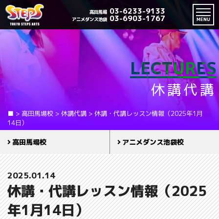
03-6233-9133
高田馬場
03-6903-1767
アニメダンス池袋
MENU
LECTURES
休講代講
■
>
高田馬場校
>
休講代講
>
休講・代講レッスン情報（2025年1月
14日）
高田馬場校
アニメダンス池袋校
2025.01.14
休講・代講レッスン情報（2025
年1月14日）