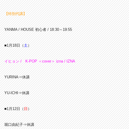
【特別代講】
YANMA / HOUSE 初心者 / 18:30～19:55
■1月18
日（
土
）
イヒョン / K-POP ＜cover＞ izna / IZNA
YURINA⇒休講
YU-ICHI⇒休講
■1月12
日（
日
）
堀口由紀子⇒休講