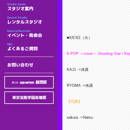
Studio Guide
スタジオ案内
Rental Studio
レンタルスタジオ
Events/Recitals
イベント・発表会
■9月3
日（火）
FAQ
よくあるご質問
K-POP ＜cover＞ Shooting Star / Ke
お問い合わせ
KAJ1 ⇒休講
昼間部
ダンス・芸能の専門学校
RYOMA ⇒休講
東京芸能学園高等部
【代講】
sakura ⇒Natsu