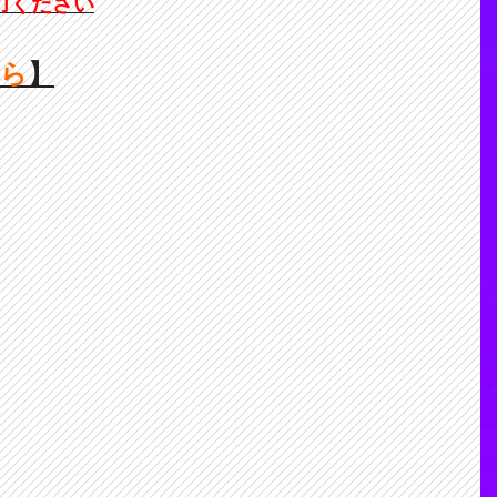
力ください
ちら
】