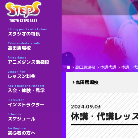
Strong points of studios
スタジオの特長
Takadanobaba studio
高田馬場校
Anime dance
アニメダンス池袋校
■
>
高田馬場校
>
休講代講
>
休講・代
Lesson fee
レッスン料金
高田馬場校
Admission/Trial/Inspect
入会・体験・見学
Instructor
インストラクター
2024.09.03
休講・代講レッス
Schedule
スケジュール
For Beginner
初心者の方へ