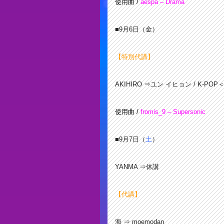
使用曲 /
aespa – Drama
■9月6日（金）
【特別代講】
AKIHIRO ⇒ユン イヒョン / K-POP
使用曲 /
fromis_9 – Supersonic
■9月7日（
土
）
YANMA ⇒休講
【代講】
海 ⇒ moemodan