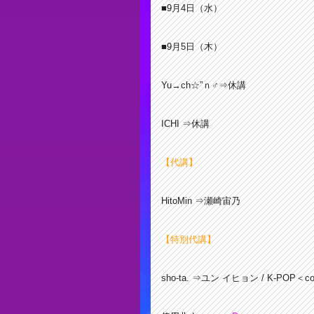
■9月4
日（水）
■9月5
日（木）
Yu→ch☆”ｎ♂⇒休講
ICHI ⇒休講
【代講】
HitoMin ⇒瀬崎宙乃
【特別代講】
sho-ta. ⇒ユン イヒョン / K-POP＜