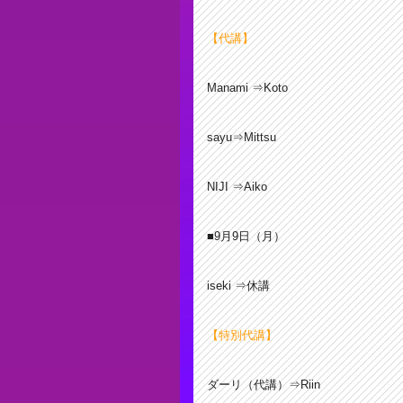
【代講】
Manami ⇒Koto
sayu⇒Mittsu
NIJI ⇒Aiko
■9
月9日（月）
iseki ⇒休講
【特別代講】
ダーリ（代講）⇒Riin