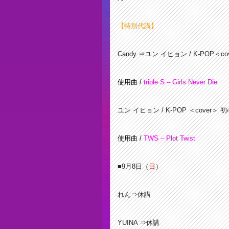
【特別代講】
Candy ⇒ユン イヒョン / K-POP＜c
使用曲 /
triple S – Girls Never Die
ユン イヒョン / K-POP ＜cover＞ 初心者 
使用曲 /
TWS – Plot Twist
■9月8
日（
日
）
れん⇒休講
YUINA ⇒休講