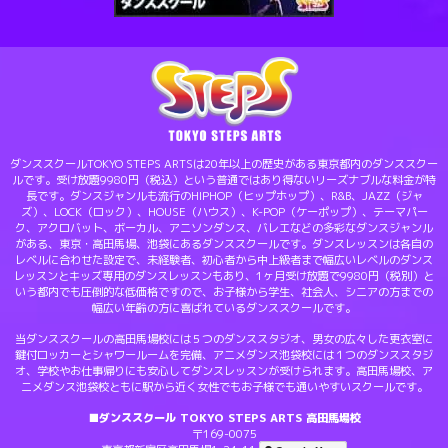
ダンススクールTOKYO STEPS ARTSは20年以上の歴史がある東京都内のダンススクー
ルです。受け放題9980円（税込）という普通ではあり得ないリーズナブルな料金が特
長です。ダンスジャンルも流行のHIPHOP（ヒップホップ）、R&B、JAZZ（ジャ
ズ）、LOCK（ロック）、HOUSE（ハウス）、K-POP（ケーポップ）、テーマパー
ク、アクロバット、ボーカル、アニソンダンス、バレエなどの多彩なダンスジャンル
がある、東京・高田馬場、池袋にあるダンススクールです。ダンスレッスンは各自の
レベルに合わせた設定で、未経験者、初心者から中上級者まで幅広いレベルのダンス
レッスンとキッズ専用のダンスレッスンもあり、1ヶ月受け放題で9980円（税別）と
いう都内でも圧倒的な低価格ですので、お子様から学生、社会人、シニアの方までの
幅広い年齢の方に喜ばれているダンススクールです。
当ダンススクールの高田馬場校には５つのダンススタジオ、男女の広々した更衣室に
鍵付ロッカーとシャワールームを完備、アニメダンス池袋校には１つのダンススタジ
オ、学校やお仕事帰りにも安心してダンスレッスンが受けられます。高田馬場校、ア
ニメダンス池袋校ともに駅から近く女性でもお子様でも通いやすいスクールです。
■ダンススクール TOKYO STEPS ARTS 高田馬場校
〒169-0075