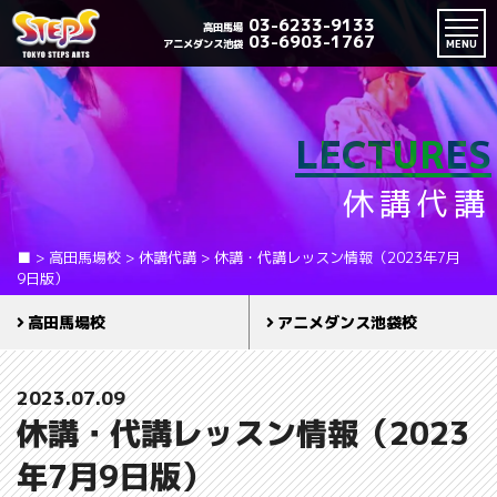
03-6233-9133
高田馬場
03-6903-1767
アニメダンス池袋
MENU
LECTURES
休講代講
■
>
高田馬場校
>
休講代講
>
休講・代講レッスン情報（2023年7月
9日版）
高田馬場校
アニメダンス池袋校
2023.07.09
休講・代講レッスン情報（2023
年7月9日版）