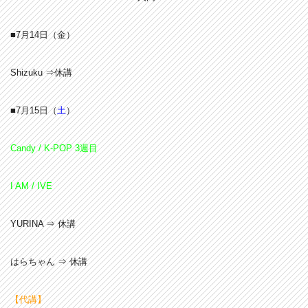
■7月14
日（金）
Shizuku ⇒休講
■7月15
日（
土
）
Candy / K-POP 3週目
I AM / IVE
YURINA ⇒ 休講
はらちゃん ⇒ 休講
【代講】