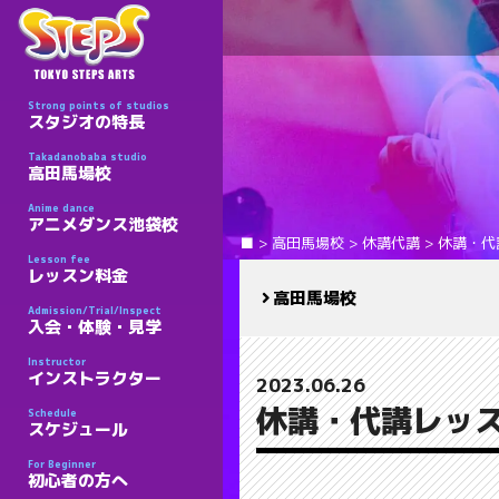
Strong points of studios
スタジオの特長
Takadanobaba studio
高田馬場校
Anime dance
アニメダンス池袋校
■
>
高田馬場校
>
休講代講
>
休講・代
Lesson fee
レッスン料金
高田馬場校
Admission/Trial/Inspect
入会・体験・見学
Instructor
インストラクター
2023.06.26
休講・代講レッス
Schedule
スケジュール
For Beginner
初心者の方へ