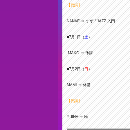
【代講】
NANAE ⇒ すず / JAZZ 入門
■7月1
日（
土
）
MAKO ⇒ 休講
■7月2
日（
日
）
MAMI ⇒ 休講
【代講】
YUINA ⇒ 唯