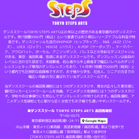
ダンススクールTOKYO STEPS ARTSは20年以上の歴史がある東京都内のダンススクー
ルです。受け放題9980円（税込）という普通ではあり得ないリーズナブルな料金が特
長です。ダンスジャンルも流行のHIPHOP（ヒップホップ）、R&B、JAZZ（ジャ
ズ）、LOCK（ロック）、HOUSE（ハウス）、K-POP（ケーポップ）、テーマパー
ク、アクロバット、ボーカル、アニソンダンス、バレエなどの多彩なダンスジャンル
がある、東京・高田馬場、池袋にあるダンススクールです。ダンスレッスンは各自の
レベルに合わせた設定で、未経験者、初心者から中上級者まで幅広いレベルのダンス
レッスンとキッズ専用のダンスレッスンもあり、1ヶ月受け放題で9980円（税別）と
いう都内でも圧倒的な低価格ですので、お子様から学生、社会人、シニアの方までの
幅広い年齢の方に喜ばれているダンススクールです。
当ダンススクールの高田馬場校には５つのダンススタジオ、男女の広々した更衣室に
鍵付ロッカーとシャワールームを完備、アニメダンス池袋校には１つのダンススタジ
オ、学校やお仕事帰りにも安心してダンスレッスンが受けられます。高田馬場校、ア
ニメダンス池袋校ともに駅から近く女性でもお子様でも通いやすいスクールです。
■ダンススクール TOKYO STEPS ARTS 高田馬場校
〒169-0075
東京都新宿区高田馬場1-24-11
Google Maps
JR山手線・東京メトロ東西線・西武新宿線「高田馬場」駅より徒歩1分
東京メトロ副都心線「西早稲田」駅より徒歩6分
[TOKYO STEPS ARTS 高田馬場校 お問い合わせ]：