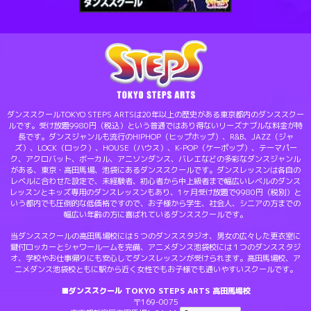
ダンススクールTOKYO STEPS ARTSは20年以上の歴史がある東京都内のダンススクー
ルです。受け放題9980円（税込）という普通ではあり得ないリーズナブルな料金が特
長です。ダンスジャンルも流行のHIPHOP（ヒップホップ）、R&B、JAZZ（ジャ
ズ）、LOCK（ロック）、HOUSE（ハウス）、K-POP（ケーポップ）、テーマパー
ク、アクロバット、ボーカル、アニソンダンス、バレエなどの多彩なダンスジャンル
がある、東京・高田馬場、池袋にあるダンススクールです。ダンスレッスンは各自の
レベルに合わせた設定で、未経験者、初心者から中上級者まで幅広いレベルのダンス
レッスンとキッズ専用のダンスレッスンもあり、1ヶ月受け放題で9980円（税別）と
いう都内でも圧倒的な低価格ですので、お子様から学生、社会人、シニアの方までの
幅広い年齢の方に喜ばれているダンススクールです。
当ダンススクールの高田馬場校には５つのダンススタジオ、男女の広々した更衣室に
鍵付ロッカーとシャワールームを完備、アニメダンス池袋校には１つのダンススタジ
オ、学校やお仕事帰りにも安心してダンスレッスンが受けられます。高田馬場校、ア
ニメダンス池袋校ともに駅から近く女性でもお子様でも通いやすいスクールです。
■ダンススクール TOKYO STEPS ARTS 高田馬場校
〒169-0075