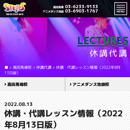
03-6233-9133
高田馬場
03-6903-1767
アニメダンス池袋
MENU
LECTURES
休講代講
■
>
高田馬場校
>
休講代講
>
休講・代講レッスン情報（2022年8月
13日版）
高田馬場校
アニメダンス池袋校
2022.08.13
休講・代講レッスン情報（2022
年8月13日版）