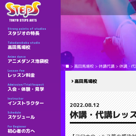
Strong points of studios
スタジオの特長
Takadanobaba studio
高田馬場校
Anime dance
アニメダンス池袋校
■
>
高田馬場校
>
休講代講
>
休講・代
Lesson fee
レッスン料金
高田馬場校
Admission/Trial/Inspect
入会・体験・見学
Instructor
インストラクター
2022.08.12
休講・代講レッス
Schedule
スケジュール
For Beginner
初心者の方へ