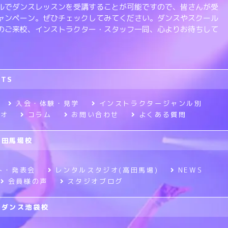
ルでダンスレッスンを受講することが可能ですので、皆さんが受
ャンペーン。ぜひチェックしてみてください。ダンスやスクール
のご来校、インストラクター・スタッフ一同、心よりお待ちして
RTS
入会・体験・見学
インストラクタージャンル別
ジオ
コラム
お問い合わせ
よくある質問
高田馬場校
ト・発表会
レンタルスタジオ(高田馬場)
NEWS
会員様の声
スタジオブログ
ニメダンス池袋校