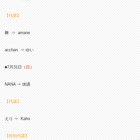
【代講】
舞 ⇒ amane
acchan ⇒ ゆい
■7月31
日（
日
）
NANA ⇒ 休講
【代講】
えり ⇒ Kaho
【特別代講】