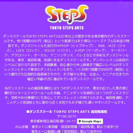
ダンススクールTOKYO STEPS ARTSは20年以上の歴史がある東京都内のダンススクー
ルです。受け放題9980円（税込）という普通ではあり得ないリーズナブルな料金が特
長です。ダンスジャンルも流行のHIPHOP（ヒップホップ）、R&B、JAZZ（ジャ
ズ）、LOCK（ロック）、HOUSE（ハウス）、K-POP（ケーポップ）、テーマパー
ク、アクロバット、ボーカル、アニソンダンス、バレエなどの多彩なダンスジャンル
がある、東京・高田馬場、池袋にあるダンススクールです。ダンスレッスンは各自の
レベルに合わせた設定で、未経験者、初心者から中上級者まで幅広いレベルのダンス
レッスンとキッズ専用のダンスレッスンもあり、1ヶ月受け放題で9980円（税別）と
いう都内でも圧倒的な低価格ですので、お子様から学生、社会人、シニアの方までの
幅広い年齢の方に喜ばれているダンススクールです。
当ダンススクールの高田馬場校には５つのダンススタジオ、男女の広々した更衣室に
鍵付ロッカーとシャワールームを完備、アニメダンス池袋校には１つのダンススタジ
オ、学校やお仕事帰りにも安心してダンスレッスンが受けられます。高田馬場校、ア
ニメダンス池袋校ともに駅から近く女性でもお子様でも通いやすいスクールです。
■ダンススクール TOKYO STEPS ARTS 高田馬場校
〒169-0075
東京都新宿区高田馬場1-24-11
Google Maps
JR山手線・東京メトロ東西線・西武新宿線「高田馬場」駅より徒歩1分
東京メトロ副都心線「西早稲田」駅より徒歩6分