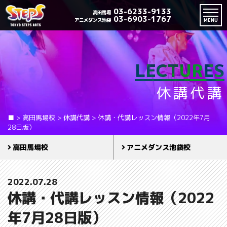
03-6233-9133
高田馬場
03-6903-1767
アニメダンス池袋
MENU
LECTURES
休講代講
■
>
高田馬場校
>
休講代講
>
休講・代講レッスン情報（2022年7月
28日版）
高田馬場校
アニメダンス池袋校
2022.07.28
休講・代講レッスン情報（2022
年7月28日版）