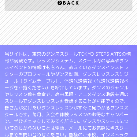
BACK
当サイトは、東京のダンススクールTOKYO STEPS ARTSの情
報が満載です。レッスンシステム、スクール内の写真やダン
スイベントの情報はもちろん、教えているダンスインストラ
クターのプロフィールやダンス動画、ダンスレッスンスケジ
ュール（タイムテーブル）、休講代講情報（代講代講情報ペ
ージをご覧ください）を紹介しています。ダンスのジャンル
やレッスン数も豊富で、高田馬場・アニメダンス池袋共通の
スクールでダンスレッスンを受講することが可能ですので、
皆さんが受けたいダンスレッスンがすぐに見つかるダンスス
クールです。毎月、入会や体験レッスンのお得なキャンペー
ン。ぜひチェックしてみてください。ダンスやスクールにつ
いてのわからないことは電話、メールにてお気軽に当スクー
ルまでお問い合わせください。皆様のご来校、インストラク