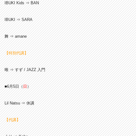
IBUKI Kids ⇒ BAN
IBUKI ⇒ SARA
舞 ⇒ amane
【特別代講】
唯 ⇒ すず / JAZZ 入門
■6月5
日（
日
）
Lil Natsu ⇒ 休講
【代講】