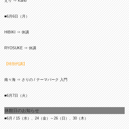
えり ⇒ Kaho
■6月6
日（月）
HIBIKI ⇒ 休講
RYOSUKE ⇒ 休講
【特別代講】
南々海 ⇒ さりの / テーマパーク 入門
■6月7
日（火）
休館日のお知らせ
■6月 / 15
（水）、24（金）～26（日）、30（木）