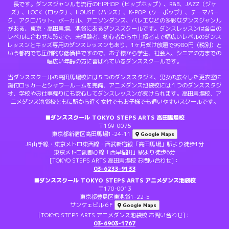
長です。ダンスジャンルも流行のHIPHOP（ヒップホップ）、R&B、JAZZ（ジャ
ズ）、LOCK（ロック）、HOUSE（ハウス）、K-POP（ケーポップ）、テーマパー
ク、アクロバット、ボーカル、アニソンダンス、バレエなどの多彩なダンスジャンル
がある、東京・高田馬場、池袋にあるダンススクールです。ダンスレッスンは各自の
レベルに合わせた設定で、未経験者、初心者から中上級者まで幅広いレベルのダンス
レッスンとキッズ専用のダンスレッスンもあり、1ヶ月受け放題で9980円（税別）と
いう都内でも圧倒的な低価格ですので、お子様から学生、社会人、シニアの方までの
幅広い年齢の方に喜ばれているダンススクールです。
当ダンススクールの高田馬場校には５つのダンススタジオ、男女の広々した更衣室に
鍵付ロッカーとシャワールームを完備、アニメダンス池袋校には１つのダンススタジ
オ、学校やお仕事帰りにも安心してダンスレッスンが受けられます。高田馬場校、ア
ニメダンス池袋校ともに駅から近く女性でもお子様でも通いやすいスクールです。
■ダンススクール TOKYO STEPS ARTS 高田馬場校
〒169-0075
東京都新宿区高田馬場1-24-11
Google Maps
JR山手線・東京メトロ東西線・西武新宿線「高田馬場」駅より徒歩1分
東京メトロ副都心線「西早稲田」駅より徒歩6分
[TOKYO STEPS ARTS 高田馬場校 お問い合わせ]：
03-6233-9133
■ダンススクール TOKYO STEPS ARTS アニメダンス池袋校
〒170-0013
東京都豊島区東池袋1-22-5
サンケェビル６F
Google Maps
[TOKYO STEPS ARTS アニメダンス池袋校 お問い合わせ]：
03-6903-1767