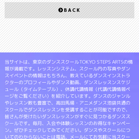
BACK
当サイトは、東京のダンススクールTOKYO STEPS ARTSの情
報が満載です。レッスンシステム、スクール内の写真やダン
スイベントの情報はもちろん、教えているダンスインストラ
クターのプロフィールやダンス動画、ダンスレッスンスケジ
ュール（タイムテーブル）、休講代講情報（代講代講情報ペ
ージをご覧ください）を紹介しています。ダンスのジャンル
やレッスン数も豊富で、高田馬場・アニメダンス池袋共通の
スクールでダンスレッスンを受講することが可能ですので、
皆さんが受けたいダンスレッスンがすぐに見つかるダンスス
クールです。毎月、入会や体験レッスンのお得なキャンペー
ン。ぜひチェックしてみてください。ダンスやスクールにつ
いてのわからないことは電話、メールにてお気軽に当スクー