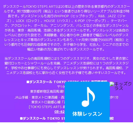
ダンススクールTOKYO STEPS ARTSは20年以上の歴史がある東京都内のダンススクー
ルです。受け放題9980円（税込）という普通ではあり得ないリーズナブルな料金が特
長です。ダンスジャンルも流行のHIPHOP（ヒップホップ）、R&B、JAZZ（ジャ
ズ）、LOCK（ロック）、HOUSE（ハウス）、K-POP（ケーポップ）、テーマパー
ク、アクロバット、ボーカル、アニソンダンス、バレエなどの多彩なダンスジャンル
がある、東京・高田馬場、池袋にあるダンススクールです。ダンスレッスンは各自の
レベルに合わせた設定で、未経験者、初心者から中上級者まで幅広いレベルのダンス
レッスンとキッズ専用のダンスレッスンもあり、1ヶ月受け放題で9980円（税別）と
いう都内でも圧倒的な低価格ですので、お子様から学生、社会人、シニアの方までの
幅広い年齢の方に喜ばれているダンススクールです。
当ダンススクールの高田馬場校には５つのダンススタジオ、男女の広々した更衣室に
鍵付ロッカーとシャワールームを完備、アニメダンス池袋校には１つのダンススタジ
オ、学校やお仕事帰りにも安心してダンスレッスンが受けられます。高田馬場校、ア
ニメダンス池袋校ともに駅から近く女性でもお子様でも通いやすいスクールです。
■ダンススクール TOKYO STEPS ARTS 高田馬場校
〒169-0075
東京都新宿区高田馬場1-24-11
Google Maps
JR山手線・東京メトロ東西線・西武新宿線「高田馬場」駅より徒歩1分
東京メトロ副都心線「西早稲田」駅より徒歩6分
[TOKYO STEPS ARTS 高田馬場校 お問い合わせ]：
03-6233-9133
■ダンススクール TOKYO STEPS ARTS アニメダンス池袋校
〒170-0013
東京都豊島区東池袋1-22-5
サンケェビル６F
Google Maps