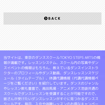
BACK
当サイトは、東京のダンススクールTOKYO STEPS ARTSの情
報が満載です。レッスンシステム、スクール内の写真やダン
スイベントの情報はもちろん、教えているダンスインストラ
クターのプロフィールやダンス動画、ダンスレッスンスケジ
ュール（タイムテーブル）、休講代講情報（代講代講情報ペ
ージをご覧ください）を紹介しています。ダンスのジャンル
やレッスン数も豊富で、高田馬場・アニメダンス池袋共通の
スクールでダンスレッスンを受講することが可能ですので、
皆さんが受けたいダンスレッスンがすぐに見つかるダンスス
クールです。毎月、入会や体験レッスンのお得なキャンペー