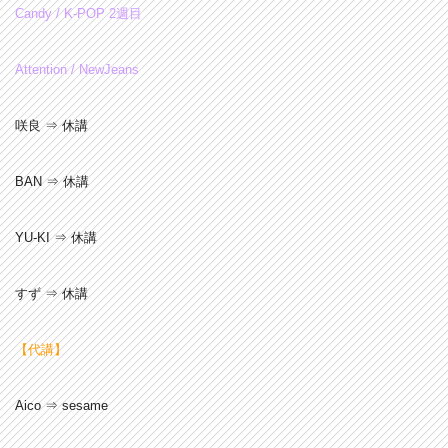
Candy / K-POP 2週目
Attention
/ NewJeans
咲良 ⇒ 休講
BAN ⇒ 休講
YU-KI ⇒ 休講
すず ⇒ 休講
【代講】
Aico ⇒ sesame