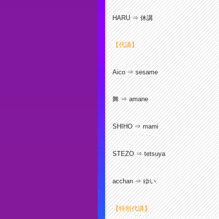
HARU ⇒ 休講
【代講】
Aico ⇒ sesame
舞 ⇒ amane
SHIHO ⇒ mami
STEZO ⇒ tetsuya
acchan ⇒ ゆい
【特別代講】