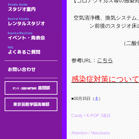
【コロナウィルス等の感染
Studio Guide
スタジオ案内
空気清浄機、換気システム
Rental Studio
レンタルスタジオ
ン前後のスタジオ床
Events/Recitals
イベント・発表会
（二酸
FAQ
よくあるご質問
参考URL：
こちら
お問い合わせ
感染症対策につい
昼間部
ダンス・芸能の専門学校
■10月15
日（
土
）
東京芸能学園高等部
Candy / K-POP 3週目
Attention
/ NewJeans