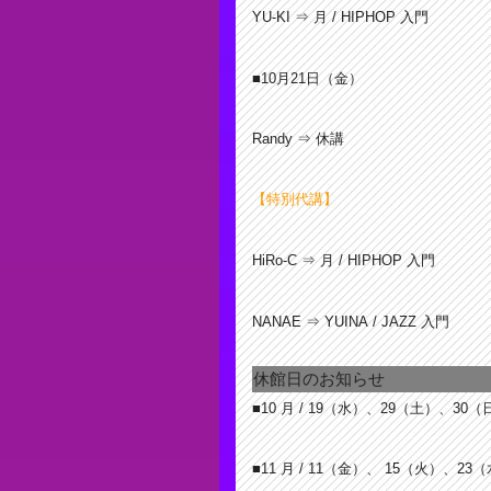
YU-KI ⇒ 月 / HIPHOP 入門
■10月21
日（金）
Randy ⇒ 休講
【特別代講】
HiRo-C ⇒ 月 / HIPHOP 入門
NANAE ⇒ YUINA
/ JAZZ 入門
休館日のお知らせ
■10 月 /
19（水）、29（土）、30（
■11 月 / 11
（金）、 15（火）、23