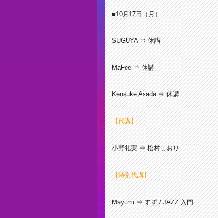
■10月17
日（月）
SUGUYA ⇒ 休講
MaFee ⇒ 休講
Kensuke Asada ⇒ 休講
【代講】
小野礼実 ⇒ 松村しおり
【特別代講】
Mayumi
⇒ すず / JAZZ 入門