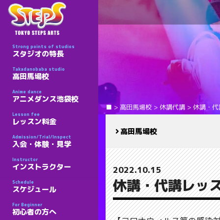
Strong points of studios
スタジオの特長
Takadanobaba studio
高田馬場校
Anime dance
アニメダンス池袋校
■
>
高田馬場校
>
休講代講
>
休講・代
Lesson fee
レッスン料金
高田馬場校
Admission/Trial/Inspect
入会・体験・見学
Instructor
インストラクター
2022.10.15
休講・代講レッス
Schedule
スケジュール
For Beginner
初心者の方へ