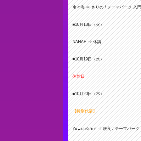
南々海 ⇒ さりの / テーマパーク 入
■10月18
日（火）
NANAE ⇒ 休講
■10月19
日（水）
休館日
■10月20
日（木）
【特別代講】
Yu→ch☆”n♂ ⇒ 咲良
/ テーマパーク