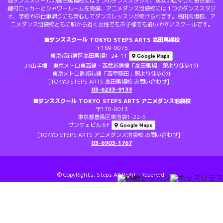
当ダンススクールの高田馬場校には５つのダンススタジオ、男女の広々した更衣室に
鍵付ロッカーとシャワールームを完備、アニメダンス池袋校には１つのダンススタジ
オ、学校やお仕事帰りにも安心してダンスレッスンが受けられます。高田馬場校、ア
ニメダンス池袋校ともに駅から近く女性でもお子様でも通いやすいスクールです。
■ダンススクール TOKYO STEPS ARTS 高田馬場校
〒169-0075
東京都新宿区高田馬場1-24-11
Google Maps
JR山手線・東京メトロ東西線・西武新宿線「高田馬場」駅より徒歩1分
東京メトロ副都心線「西早稲田」駅より徒歩6分
[TOKYO STEPS ARTS 高田馬場校 お問い合わせ]：
03-6233-9133
■ダンススクール TOKYO STEPS ARTS アニメダンス池袋校
〒170-0013
東京都豊島区東池袋1-22-5
サンケェビル６F
Google Maps
[TOKYO STEPS ARTS アニメダンス池袋校 お問い合わせ]：
03-6903-1767
© CopyRights. Steps All Rights Reserved.