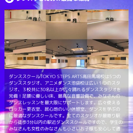
ダンススクールTOKYO STEPS ARTS高田馬場校は5つの
ダンススタジオ、アニメダンス池袋校は広い１つのスタ
ジオ、３校共に30名以上が広々踊れるダンススタジオを
完備！足腰に優しい床、最高な音響設備で、みなさんの
ダンスレッスンを最大限にサポートします。広々使える
ロッカー更衣室、居心地のいい休憩室、ダンスを学ぶの
に最適なダンスクールです。全てのスタジオが最寄り駅
から徒歩3分以内の駅近ダンススクールですので、学生の
みなさんも女性のみなさんも小さいお子様も安心して通