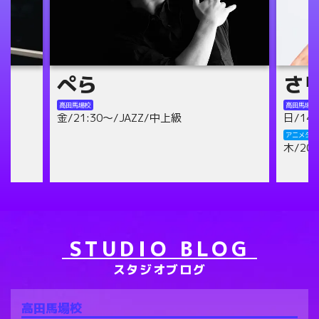
さりの
mis
高田馬場校
高田馬場校
日/14:00～/テーマパーク/初級
水/18:
木/21:
アニメダンス池袋校
木/20:30～/テーマパーク/初級
アニメダン
日/13:
STUDIO BLOG
スタジオブログ
高田馬場校