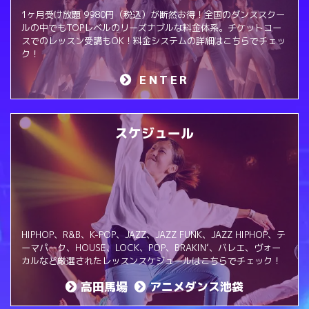
1ヶ月受け放題 9980円（税込）が断然お得！全国のダンススクー
ルの中でもTOPレベルのリーズナブルな料金体系。チケットコー
スでのレッスン受講もOK！料金システムの詳細はこちらでチェッ
ク！
ENTER
スケジュール
HIPHOP、R&B、K-POP、JAZZ、JAZZ FUNK、JAZZ HIPHOP、テ
ーマパーク、HOUSE、LOCK、POP、BRAKIN‘、バレエ、ヴォー
カルなど厳選されたレッスンスケジュールはこちらでチェック！
高田馬場
アニメダンス池袋