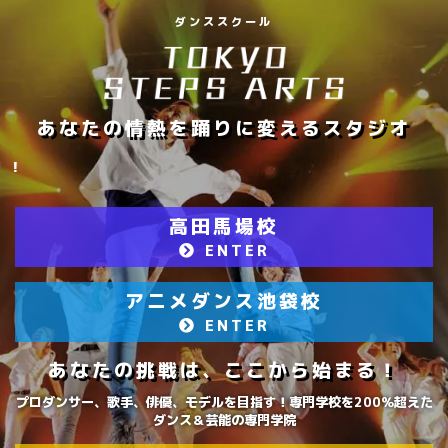
ダンススクール
あなたの情熱を踊りに変えるスタジオ
【厳選された一流インストラクタ
高田馬場校
ENTER
アニメダンス池袋校
ENTER
あなたの挑戦は、ここから始まる！
プロダンサー、歌手、俳優、モデルを目指す！専門学校を200％超えた
ダンス＆芸能の専門学院