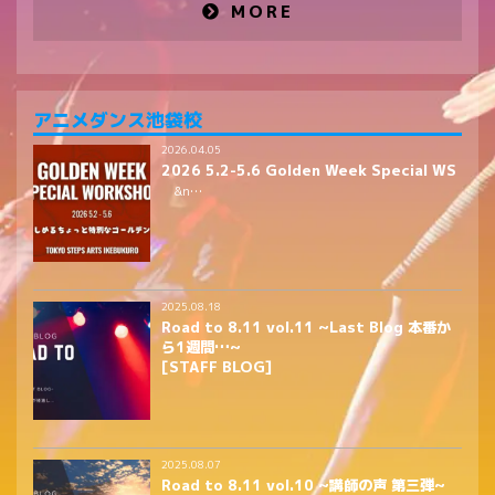
MORE
アニメダンス池袋校
2026.04.05
2026 5.2-5.6 Golden Week Special WS
&n…
2025.08.18
Road to 8.11 vol.11 ~Last Blog 本番か
ら1週間…~
[STAFF BLOG]
2025.08.07
Road to 8.11 vol.10 ~講師の声 第三弾~