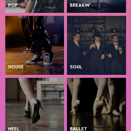
POP
BREAKIN’
HOUSE
SOUL
HEEL
BALLET