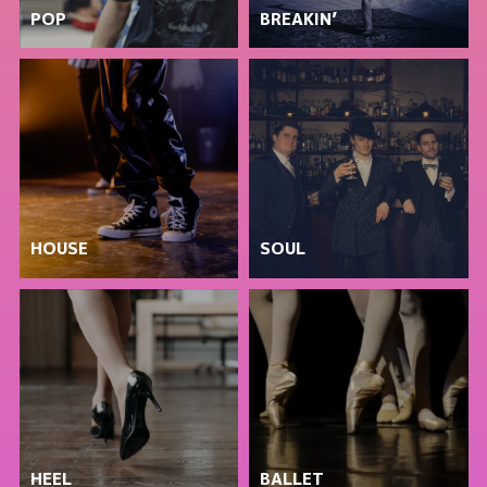
POP
BREAKIN’
HOUSE
SOUL
HEEL
BALLET