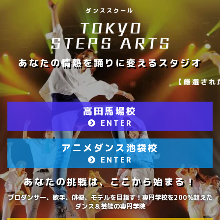
ダンススクール
あなたの情熱を踊りに変えるスタジオ
【厳選された一流インストラクターのダンスレッ
高田馬場校
ENTER
アニメダンス池袋校
ENTER
あなたの挑戦は、ここから始まる！
プロダンサー、歌手、俳優、モデルを目指す！専門学校を200％超えた
ダンス＆芸能の専門学院