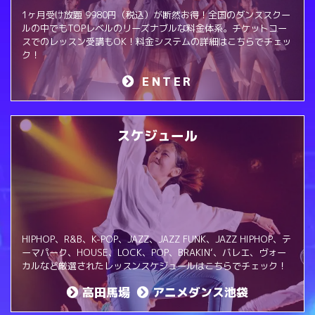
1ヶ月受け放題 9980円（税込）が断然お得！全国のダンススクー
ルの中でもTOPレベルのリーズナブルな料金体系。チケットコー
スでのレッスン受講もOK！料金システムの詳細はこちらでチェッ
ク！
ENTER
スケジュール
HIPHOP、R&B、K-POP、JAZZ、JAZZ FUNK、JAZZ HIPHOP、テ
ーマパーク、HOUSE、LOCK、POP、BRAKIN‘、バレエ、ヴォー
カルなど厳選されたレッスンスケジュールはこちらでチェック！
高田馬場
アニメダンス池袋