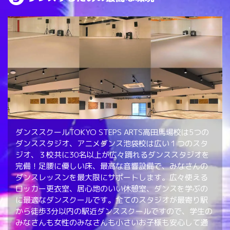
ダンススクールTOKYO STEPS ARTS高田馬場校は5つの
ダンススタジオ、アニメダンス池袋校は広い１つのスタ
ジオ、３校共に30名以上が広々踊れるダンススタジオを
完備！足腰に優しい床、最高な音響設備で、みなさんの
ダンスレッスンを最大限にサポートします。広々使える
ロッカー更衣室、居心地のいい休憩室、ダンスを学ぶの
に最適なダンスクールです。全てのスタジオが最寄り駅
から徒歩3分以内の駅近ダンススクールですので、学生の
みなさんも女性のみなさんも小さいお子様も安心して通