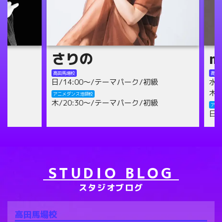
さりの
mis
高田馬場校
高田馬場校
日/14:00～/テーマパーク/初級
水/18:
木/21:
アニメダンス池袋校
木/20:30～/テーマパーク/初級
アニメダン
日/13:
STUDIO BLOG
スタジオブログ
高田馬場校