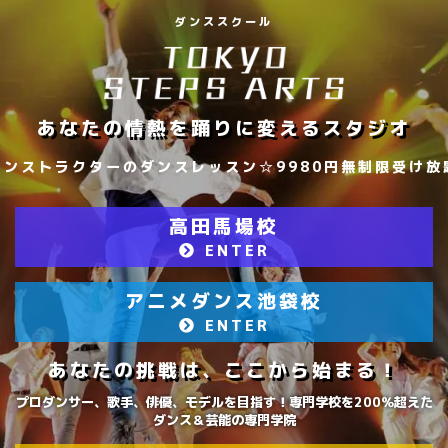
ダンススクール
あなたの情熱を踊りに変えるスタジオ
980円無制限受け放題！】
初心者も経験者もキッズも安
高田馬場校
ENTER
アニメダンス池袋校
ENTER
あなたの挑戦は、ここから始まる！
プロダンサー、歌手、俳優、モデルを目指す！専門学校を200％超えた
ダンス＆芸能の専門学院