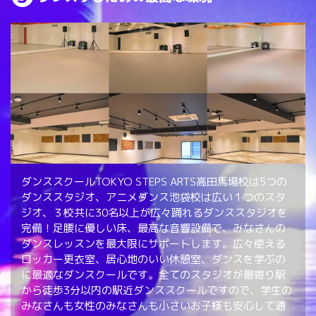
ダンススクールTOKYO STEPS ARTS高田馬場校は5つの
ダンススタジオ、アニメダンス池袋校は広い１つのスタ
ジオ、３校共に30名以上が広々踊れるダンススタジオを
完備！足腰に優しい床、最高な音響設備で、みなさんの
ダンスレッスンを最大限にサポートします。広々使える
ロッカー更衣室、居心地のいい休憩室、ダンスを学ぶの
に最適なダンスクールです。全てのスタジオが最寄り駅
から徒歩3分以内の駅近ダンススクールですので、学生の
みなさんも女性のみなさんも小さいお子様も安心して通