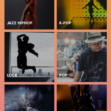
JAZZ HIPHOP
K-POP
LOCK
POP