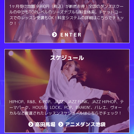
1ヶ月受け放題 9980円（税込）が断然お得！全国のダンススクー
ルの中でもTOPレベルのリーズナブルな料金体系。チケットコー
スでのレッスン受講もOK！料金システムの詳細はこちらでチェッ
ク！
ENTER
スケジュール
HIPHOP、R&B、K-POP、JAZZ、JAZZ FUNK、JAZZ HIPHOP、テ
ーマパーク、HOUSE、LOCK、POP、BRAKIN‘、バレエ、ヴォー
カルなど厳選されたレッスンスケジュールはこちらでチェック！
高田馬場
アニメダンス池袋