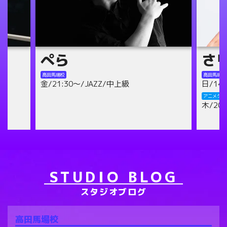
さりの
mis
高田馬場校
高田馬場校
日/14:00～/テーマパーク/初級
水/18:
木/21:
アニメダンス池袋校
木/20:30～/テーマパーク/初級
アニメダン
日/13:
STUDIO BLOG
スタジオブログ
高田馬場校