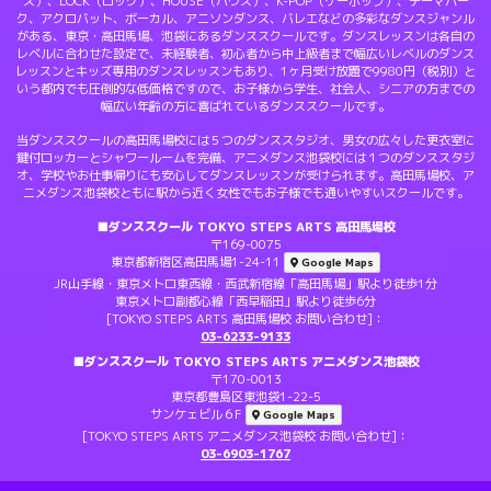
ズ）、LOCK（ロック）、HOUSE（ハウス）、K-POP（ケーポップ）、テーマパー
ク、アクロバット、ボーカル、アニソンダンス、バレエなどの多彩なダンスジャンル
がある、東京・高田馬場、池袋にあるダンススクールです。ダンスレッスンは各自の
レベルに合わせた設定で、未経験者、初心者から中上級者まで幅広いレベルのダンス
レッスンとキッズ専用のダンスレッスンもあり、1ヶ月受け放題で9980円（税別）と
いう都内でも圧倒的な低価格ですので、お子様から学生、社会人、シニアの方までの
幅広い年齢の方に喜ばれているダンススクールです。
当ダンススクールの高田馬場校には５つのダンススタジオ、男女の広々した更衣室に
鍵付ロッカーとシャワールームを完備、アニメダンス池袋校には１つのダンススタジ
オ、学校やお仕事帰りにも安心してダンスレッスンが受けられます。高田馬場校、ア
ニメダンス池袋校ともに駅から近く女性でもお子様でも通いやすいスクールです。
■ダンススクール TOKYO STEPS ARTS 高田馬場校
〒169-0075
東京都新宿区高田馬場1-24-11
Google Maps
JR山手線・東京メトロ東西線・西武新宿線「高田馬場」駅より徒歩1分
東京メトロ副都心線「西早稲田」駅より徒歩6分
[TOKYO STEPS ARTS 高田馬場校 お問い合わせ]：
03-6233-9133
■ダンススクール TOKYO STEPS ARTS アニメダンス池袋校
〒170-0013
東京都豊島区東池袋1-22-5
サンケェビル６F
Google Maps
[TOKYO STEPS ARTS アニメダンス池袋校 お問い合わせ]：
03-6903-1767