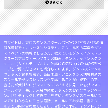
BACK
当サイトは、東京のダンススクールTOKYO STEPS ARTSの情
報が満載です。レッスンシステム、スクール内の写真やダン
スイベントの情報はもちろん、教えているダンスインストラ
クターのプロフィールやダンス動画、ダンスレッスンスケジ
ュール（タイムテーブル）、休講代講情報（代講代講情報ペ
ージをご覧ください）を紹介しています。ダンスのジャンル
やレッスン数も豊富で、高田馬場・アニメダンス池袋共通の
スクールでダンスレッスンを受講することが可能ですので、
皆さんが受けたいダンスレッスンがすぐに見つかるダンスス
クールです。毎月、入会や体験レッスンのお得なキャンペー
ン。ぜひチェックしてみてください。ダンスやスクールにつ
いてのわからないことは電話、メールにてお気軽に当スクー
ルまでお問い合わせください。皆様のご来校、インストラク