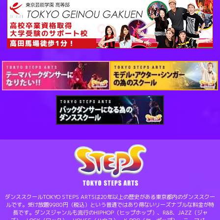
ダンススクールTOKYO STEPS ARTSは20年以上の歴史がある東京都内のダンススクー
ルです。受け放題9980円（税込）という普通ではあり得ないリーズナブルな料金が特
長です。ダンスジャンルも流行のHIPHOP（ヒップホップ）、R&B、JAZZ（ジャ