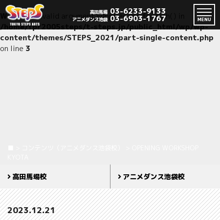
03-6233-9133
高田馬場
Warning
: Invalid argument supplied for foreach() in
03-6903-1767
アニメダンス池袋
MENU
/home/fpr2005steps/t-steps.jp/public_html/wp/wp-
content/themes/STEPS_2021/part-single-content.php
on line
3
■
>
コンテンツ（アニメダンス池袋校）
>
OPENING WORKSHOP
KYOTA
高田馬場校
アニメダンス池袋校
2023.12.21