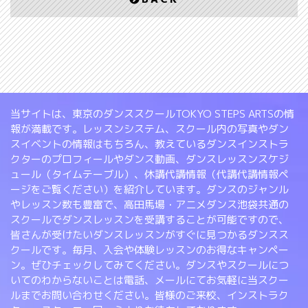
当サイトは、東京のダンススクールTOKYO STEPS ARTSの情
報が満載です。レッスンシステム、スクール内の写真やダン
スイベントの情報はもちろん、教えているダンスインストラ
クターのプロフィールやダンス動画、ダンスレッスンスケジ
ュール（タイムテーブル）、休講代講情報（代講代講情報ペ
ージをご覧ください）を紹介しています。ダンスのジャンル
やレッスン数も豊富で、高田馬場・アニメダンス池袋共通の
スクールでダンスレッスンを受講することが可能ですので、
皆さんが受けたいダンスレッスンがすぐに見つかるダンスス
クールです。毎月、入会や体験レッスンのお得なキャンペー
ン。ぜひチェックしてみてください。ダンスやスクールにつ
いてのわからないことは電話、メールにてお気軽に当スクー
ルまでお問い合わせください。皆様のご来校、インストラク