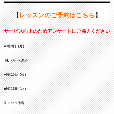
【
レッスンのご予約はこちら
】
サービス向上のためアンケートにご協力ください
■9月9
日
（月）
REIKA⇒RUNA
■9月10
日
（火）
■9月11
日
（水）
R1kuto⇒休講