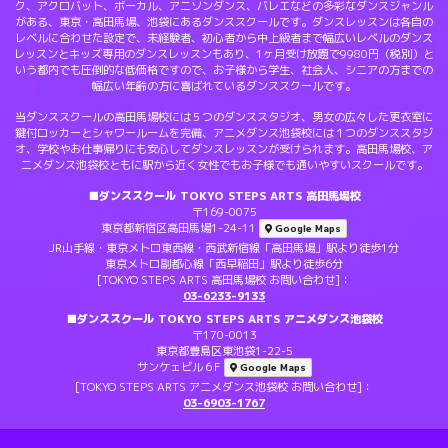
ク、アクロバット、ボーカル、アニソンダンス、バレエなどの多彩なダンスジャンル
がある、東京・高田馬場、池袋にあるダンススクールです。ダンスレッスンは各自の
レベルに合わせた設定で、未経験者、初心者から中上級者まで幅広いレベルのダンス
レッスンとキッズ専用のダンスレッスンもあり、1ヶ月受け放題で9980円（税別）と
いう都内でも圧倒的な低価格ですので、お子様から学生、社会人、シニアの方までの
幅広い年齢の方に喜ばれているダンススクールです。
当ダンススクールの高田馬場校には５つのダンススタジオ、男女の広々した更衣室に
鍵付ロッカーとシャワールームを完備、アニメダンス池袋校には１つのダンススタジ
オ、学校やお仕事帰りにも安心してダンスレッスンが受けられます。高田馬場校、ア
ニメダンス池袋校ともに駅から近く女性でもお子様でも通いやすいスクールです。
■ダンススクール TOKYO STEPS ARTS 高田馬場校
〒169-0075
東京都新宿区高田馬場1-24-11
Google Maps
JR山手線・東京メトロ東西線・西武新宿線「高田馬場」駅より徒歩1分
東京メトロ副都心線「西早稲田」駅より徒歩6分
[TOKYO STEPS ARTS 高田馬場校 お問い合わせ]：
03-6233-9133
■ダンススクール TOKYO STEPS ARTS アニメダンス池袋校
〒170-0013
東京都豊島区東池袋1-22-5
サンケェビル６F
Google Maps
[TOKYO STEPS ARTS アニメダンス池袋校 お問い合わせ]：
03-6903-1767