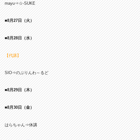
mayu⇒☆-SUKE
■8月27
日
（火）
■8月28
日
（水）
【代講】
SIO⇒のぶりんわ～るど
■8月29
日
（木）
■8月30
日
（金）
はらちゃん⇒休講