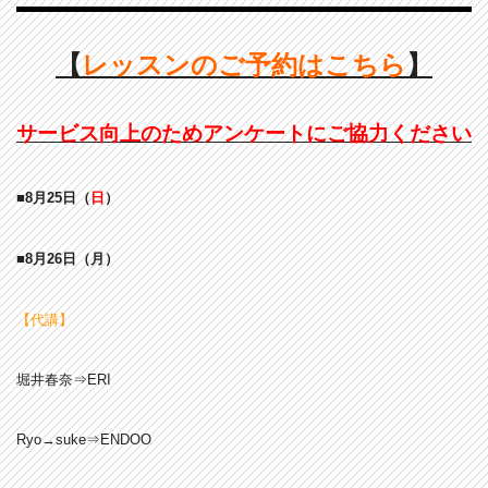
【
レッスンのご予約はこちら
】
サービス向上のためアンケートにご協力ください
■8月25
日
（
日
）
■8月26
日
（月）
【代講】
堀井春奈⇒ERI
Ryo→suke⇒ENDOO