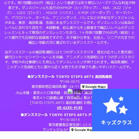
ルです。受け放題9980円（税込）という普通ではあり得ないリーズナブルな料金が特
長です。ダンスジャンルも流行のHIPHOP（ヒップホップ）、R&B、JAZZ（ジャ
ズ）、LOCK（ロック）、HOUSE（ハウス）、K-POP（ケーポップ）、テーマパー
ク、アクロバット、ボーカル、アニソンダンス、バレエなどの多彩なダンスジャンル
がある、東京・高田馬場、池袋にあるダンススクールです。ダンスレッスンは各自の
レベルに合わせた設定で、未経験者、初心者から中上級者まで幅広いレベルのダンス
レッスンとキッズ専用のダンスレッスンもあり、1ヶ月受け放題で9980円（税別）と
いう都内でも圧倒的な低価格ですので、お子様から学生、社会人、シニアの方までの
幅広い年齢の方に喜ばれているダンススクールです。
当ダンススクールの高田馬場校には５つのダンススタジオ、男女の広々した更衣室に
鍵付ロッカーとシャワールームを完備、アニメダンス池袋校には１つのダンススタジ
オ、学校やお仕事帰りにも安心してダンスレッスンが受けられます。高田馬場校、ア
ニメダンス池袋校ともに駅から近く女性でもお子様でも通いやすいスクールです。
■ダンススクール TOKYO STEPS ARTS 高田馬場校
〒169-0075
東京都新宿区高田馬場1-24-11
Google Maps
JR山手線・東京メトロ東西線・西武新宿線「高田馬場」駅より徒歩1分
東京メトロ副都心線「西早稲田」駅より徒歩6分
[TOKYO STEPS ARTS 高田馬場校 お問い合わせ]：
03-6233-9133
■ダンススクール TOKYO STEPS ARTS アニメダンス池袋校
〒170-0013
東京都豊島区東池袋1-22-5
サンケェビル６F
Google Maps
[TOKYO STEPS ARTS アニメダンス池袋校 お問い合わせ]：