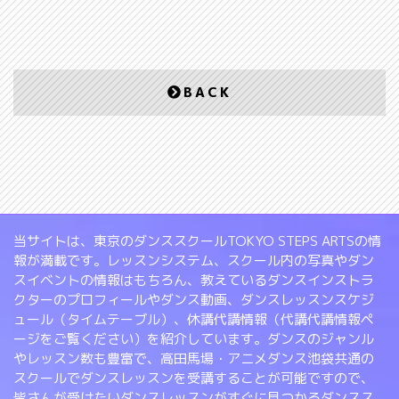
BACK
当サイトは、東京のダンススクールTOKYO STEPS ARTSの情
報が満載です。レッスンシステム、スクール内の写真やダン
スイベントの情報はもちろん、教えているダンスインストラ
クターのプロフィールやダンス動画、ダンスレッスンスケジ
ュール（タイムテーブル）、休講代講情報（代講代講情報ペ
ージをご覧ください）を紹介しています。ダンスのジャンル
やレッスン数も豊富で、高田馬場・アニメダンス池袋共通の
スクールでダンスレッスンを受講することが可能ですので、
皆さんが受けたいダンスレッスンがすぐに見つかるダンスス