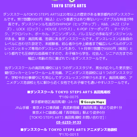
ダンススクールTOKYO STEPS ARTSは20年以上の歴史がある東京都内のダンススクー
ルです。受け放題9980円（税込）という普通ではあり得ないリーズナブルな料金が特
長です。ダンスジャンルも流行のHIPHOP（ヒップホップ）、R&B、JAZZ（ジャ
ズ）、LOCK（ロック）、HOUSE（ハウス）、K-POP（ケーポップ）、テーマパー
ク、アクロバット、ボーカル、アニソンダンス、バレエなどの多彩なダンスジャンル
がある、東京・高田馬場、池袋にあるダンススクールです。ダンスレッスンは各自の
レベルに合わせた設定で、未経験者、初心者から中上級者まで幅広いレベルのダンス
レッスンとキッズ専用のダンスレッスンもあり、1ヶ月受け放題で9980円（税別）と
いう都内でも圧倒的な低価格ですので、お子様から学生、社会人、シニアの方までの
幅広い年齢の方に喜ばれているダンススクールです。
当ダンススクールの高田馬場校には５つのダンススタジオ、男女の広々した更衣室に
鍵付ロッカーとシャワールームを完備、アニメダンス池袋校には１つのダンススタジ
オ、学校やお仕事帰りにも安心してダンスレッスンが受けられます。高田馬場校、ア
ニメダンス池袋校ともに駅から近く女性でもお子様でも通いやすいスクールです。
■ダンススクール TOKYO STEPS ARTS 高田馬場校
〒169-0075
東京都新宿区高田馬場1-24-11
Google Maps
JR山手線・東京メトロ東西線・西武新宿線「高田馬場」駅より徒歩1分
東京メトロ副都心線「西早稲田」駅より徒歩6分
[TOKYO STEPS ARTS 高田馬場校 お問い合わせ]：
03-6233-9133
■ダンススクール TOKYO STEPS ARTS アニメダンス池袋校
〒170-0013