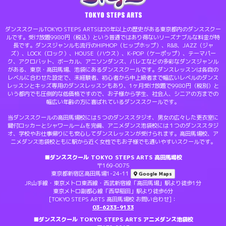
ダンススクールTOKYO STEPS ARTSは20年以上の歴史がある東京都内のダンススクー
ルです。受け放題9980円（税込）という普通ではあり得ないリーズナブルな料金が特
長です。ダンスジャンルも流行のHIPHOP（ヒップホップ）、R&B、JAZZ（ジャ
ズ）、LOCK（ロック）、HOUSE（ハウス）、K-POP（ケーポップ）、テーマパー
ク、アクロバット、ボーカル、アニソンダンス、バレエなどの多彩なダンスジャンル
がある、東京・高田馬場、池袋にあるダンススクールです。ダンスレッスンは各自の
レベルに合わせた設定で、未経験者、初心者から中上級者まで幅広いレベルのダンス
レッスンとキッズ専用のダンスレッスンもあり、1ヶ月受け放題で9980円（税別）と
いう都内でも圧倒的な低価格ですので、お子様から学生、社会人、シニアの方までの
幅広い年齢の方に喜ばれているダンススクールです。
当ダンススクールの高田馬場校には５つのダンススタジオ、男女の広々した更衣室に
鍵付ロッカーとシャワールームを完備、アニメダンス池袋校には１つのダンススタジ
オ、学校やお仕事帰りにも安心してダンスレッスンが受けられます。高田馬場校、ア
ニメダンス池袋校ともに駅から近く女性でもお子様でも通いやすいスクールです。
■ダンススクール TOKYO STEPS ARTS 高田馬場校
〒169-0075
東京都新宿区高田馬場1-24-11
Google Maps
JR山手線・東京メトロ東西線・西武新宿線「高田馬場」駅より徒歩1分
東京メトロ副都心線「西早稲田」駅より徒歩6分
[TOKYO STEPS ARTS 高田馬場校 お問い合わせ]：
03-6233-9133
■ダンススクール TOKYO STEPS ARTS アニメダンス池袋校