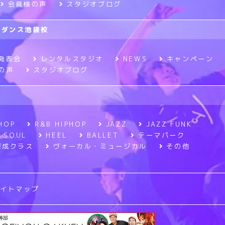
会員様の声
スタジオブログ
ニメダンス池袋校
発表会
レンタルスタジオ
NEWS
キャンペーン
の声
スタジオブログ
HOP
R&B HIPHOP
JAZZ
JAZZ FUNK
SOUL
HEEL
BALLET
テーマパーク
育成クラス
ヴォーカル・ミュージカル
その他
サイトマップ