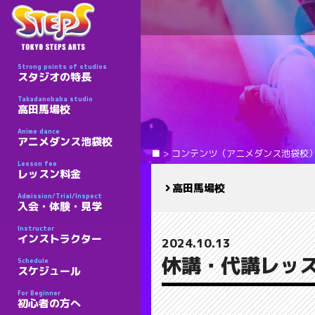
Strong points of studios
スタジオの特長
Takadanobaba studio
高田馬場校
Anime dance
アニメダンス池袋校
■
>
コンテンツ（アニメダンス池袋校
Lesson fee
レッスン料金
高田馬場校
Admission/Trial/Inspect
入会・体験・見学
Instructor
インストラクター
2024.10.13
休講・代講レッス
Schedule
スケジュール
For Beginner
初心者の方へ