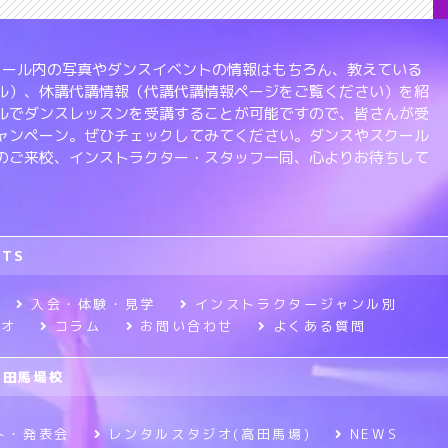
、スクール内の写真やダンスイベントの情報はもちろん、教えている
ル）、休講代講情報（代講代講情報ページをご覧ください）を紹
ルでダンスレッスンを受講することが可能ですので、皆さんが受
ャンペーン。ぜひチェックしてみてください。ダンスやスクール
のご来校、インストラクター・スタッフ一同、心よりお待ちして
RTS
入会・体験・見学
インストラクタージャンル別
ジオ
コラム
お問い合わせ
よくある質問
高田馬場校
ト・発表会
レンタルスタジオ(高田馬場)
NEWS