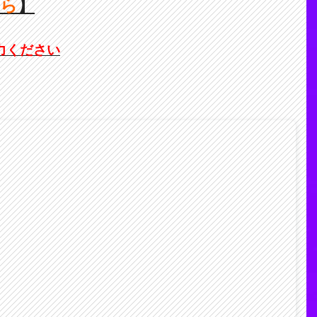
ちら
】
力ください