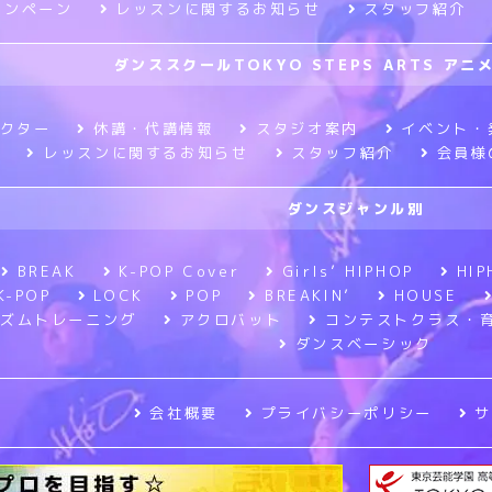
ャンペーン
レッスンに関するお知らせ
スタッフ紹介
ダンススクールTOKYO STEPS ARTS ア
クター
休講・代講情報
スタジオ案内
イベント・
レッスンに関するお知らせ
スタッフ紹介
会員様
ダンスジャンル別
BREAK
K-POP Cover
Girls’ HIPHOP
HIP
K-POP
LOCK
POP
BREAKIN’
HOUSE
ズムトレーニング
アクロバット
コンテストクラス・
ダンスベーシック
会社概要
プライバシーポリシー