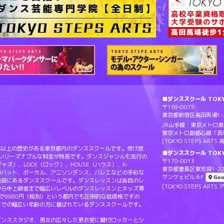
■ダンススクール TOKYO
〒169-0075
東京都新宿区高田馬場1-2
JR山手線・東京メトロ
東京メトロ副都心線「西
[TOKYO STEPS AR
Sは20年以上の歴史がある東京都内のダンススクールです。受け放
■ダンススクール TOKY
ないリーズナブルな料金が特長です。ダンスジャンルも流行の
〒170-0013
（ジャズ）、LOCK（ロック）、HOUSE（ハウス）、K-
東京都豊島区東池袋1-22
ロバット、ボーカル、アニソンダンス、バレエなどの多彩な
サンケェビル６F
Goo
池袋にあるダンススクールです。ダンスレッスンは各自のレ
[TOKYO STEPS A
から中上級者まで幅広いレベルのダンスレッスンとキッズ専
で9980円（税別）という都内でも圧倒的な低価格ですの
までの幅広い年齢の方に喜ばれているダンススクールです。
ダンススタジオ、男女の広々した更衣室に鍵付ロッカーとシ