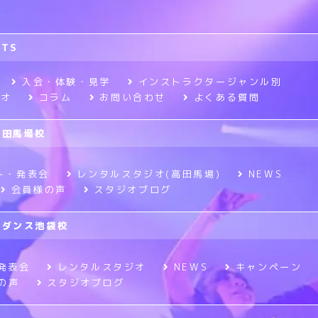
RTS
入会・体験・見学
インストラクタージャンル別
ジオ
コラム
お問い合わせ
よくある質問
高田馬場校
ト・発表会
レンタルスタジオ(高田馬場)
NEWS
会員様の声
スタジオブログ
ニメダンス池袋校
発表会
レンタルスタジオ
NEWS
キャンペーン
の声
スタジオブログ