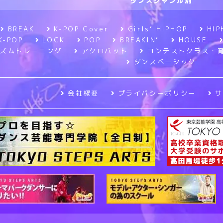
ダンスジャンル別
BREAK
K-POP Cover
Girls’ HIPHOP
HIP
K-POP
LOCK
POP
BREAKIN’
HOUSE
ズムトレーニング
アクロバット
コンテストクラス・
ダンスベーシック
会社概要
プライバシーポリシー