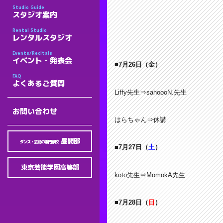
Studio Guide
スタジオ案内
Rental Studio
レンタルスタジオ
Events/Recitals
イベント・発表会
■7月26
日
（金）
FAQ
よくあるご質問
Liffy先生⇒sahoooN.先生
お問い合わせ
はらちゃん⇒休講
昼間部
ダンス・芸能の専門学校
■7月27
日
（
土
）
東京芸能学園高等部
koto先生⇒MomokA先生
■7月28
日
（
日
）