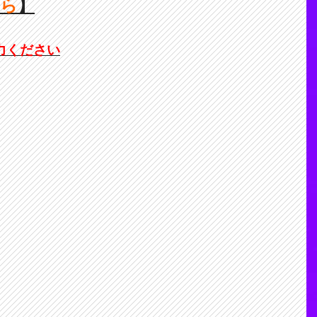
ちら
】
力ください