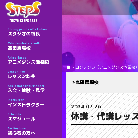
Strong points of studios
スタジオの特長
Takadanobaba studio
高田馬場校
Anime dance
アニメダンス池袋校
■
>
コンテンツ（アニメダンス池袋校
Lesson fee
レッスン料金
高田馬場校
Admission/Trial/Inspect
入会・体験・見学
Instructor
インストラクター
2024.07.26
休講・代講レッス
Schedule
スケジュール
For Beginner
初心者の方へ