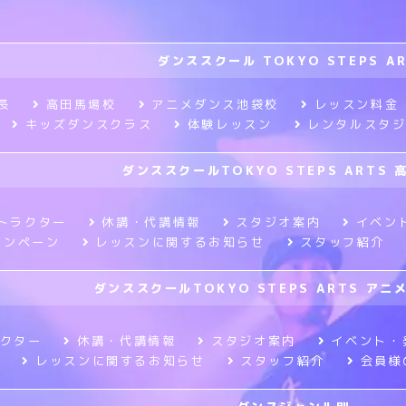
ダンススクール TOKYO STEPS A
長
高田馬場校
アニメダンス池袋校
レッスン料金
キッズダンスクラス
体験レッスン
レンタルスタ
ダンススクールTOKYO STEPS ARTS 
トラクター
休講・代講情報
スタジオ案内
イベン
ャンペーン
レッスンに関するお知らせ
スタッフ紹介
ダンススクールTOKYO STEPS ARTS ア
クター
休講・代講情報
スタジオ案内
イベント・
レッスンに関するお知らせ
スタッフ紹介
会員様