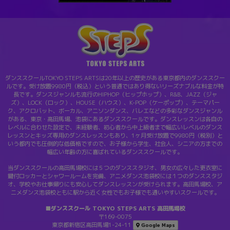
ダンススクールTOKYO STEPS ARTSは20年以上の歴史がある東京都内のダンススクー
ルです。受け放題9980円（税込）という普通ではあり得ないリーズナブルな料金が特
長です。ダンスジャンルも流行のHIPHOP（ヒップホップ）、R&B、JAZZ（ジャ
ズ）、LOCK（ロック）、HOUSE（ハウス）、K-POP（ケーポップ）、テーマパー
ク、アクロバット、ボーカル、アニソンダンス、バレエなどの多彩なダンスジャンル
がある、東京・高田馬場、池袋にあるダンススクールです。ダンスレッスンは各自の
レベルに合わせた設定で、未経験者、初心者から中上級者まで幅広いレベルのダンス
レッスンとキッズ専用のダンスレッスンもあり、1ヶ月受け放題で9980円（税別）と
いう都内でも圧倒的な低価格ですので、お子様から学生、社会人、シニアの方までの
幅広い年齢の方に喜ばれているダンススクールです。
当ダンススクールの高田馬場校には５つのダンススタジオ、男女の広々した更衣室に
鍵付ロッカーとシャワールームを完備、アニメダンス池袋校には１つのダンススタジ
オ、学校やお仕事帰りにも安心してダンスレッスンが受けられます。高田馬場校、ア
ニメダンス池袋校ともに駅から近く女性でもお子様でも通いやすいスクールです。
■ダンススクール TOKYO STEPS ARTS 高田馬場校
〒169-0075
東京都新宿区高田馬場1-24-11
Google Maps