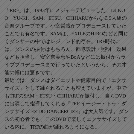
「RRF」は、1993年にメジャーデビューした、DJ KO
O、YU-KI、SAM、ETSU、CHIHARUからなる5人組の
音楽グループです。小室哲哉がプロデュースしていた
ことでも有名です。SAMは、EXILEのHIROなどと同じ
くダンサーの中ではレジェンド的存在。TRF時代に
は、ダンスの振付はもちろん、部隊設計・照明・効果
なども担当し、安室奈美恵やBoAなどには振付からラ
イブプロデュースまで行っていたというから、その才
能の幅には驚きです。
最近では、ダンスはダイエットや健康目的で「エクサ
サイズ」として踊られることも増えていますが、中で
もTRFのSAM・ETSU・CHIHARUが振付し、自らDVD
に出演して指導してくれる『TRF イージー・ドゥ・ダ
ンササイズ EZ DO DANCERCIZE』は大人気です。ダン
スの初心者でも、このDVDで楽しくエクササイズして
いる内に、TRFの曲が踊れるようになる。