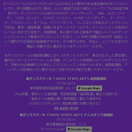
ダンススクールTOKYO STEPS ARTSは20年以上の歴史がある東京都内のダンススクー
ルです。受け放題9980円（税込）という普通ではあり得ないリーズナブルな料金が特
長です。ダンスジャンルも流行のHIPHOP（ヒップホップ）、R&B、JAZZ（ジャ
ズ）、LOCK（ロック）、HOUSE（ハウス）、K-POP（ケーポップ）、テーマパー
ク、アクロバット、ボーカル、アニソンダンス、バレエなどの多彩なダンスジャンル
がある、東京・高田馬場、池袋にあるダンススクールです。ダンスレッスンは各自の
レベルに合わせた設定で、未経験者、初心者から中上級者まで幅広いレベルのダンス
レッスンとキッズ専用のダンスレッスンもあり、1ヶ月受け放題で9980円（税別）と
いう都内でも圧倒的な低価格ですので、お子様から学生、社会人、シニアの方までの
幅広い年齢の方に喜ばれているダンススクールです。
当ダンススクールの高田馬場校には５つのダンススタジオ、男女の広々した更衣室に
鍵付ロッカーとシャワールームを完備、アニメダンス池袋校には１つのダンススタジ
オ、学校やお仕事帰りにも安心してダンスレッスンが受けられます。高田馬場校、ア
ニメダンス池袋校ともに駅から近く女性でもお子様でも通いやすいスクールです。
■ダンススクール TOKYO STEPS ARTS 高田馬場校
〒169-0075
東京都新宿区高田馬場1-24-11
Google Maps
JR山手線・東京メトロ東西線・西武新宿線「高田馬場」駅より徒歩1分
東京メトロ副都心線「西早稲田」駅より徒歩6分
[TOKYO STEPS ARTS 高田馬場校 お問い合わせ]：
03-6233-9133
■ダンススクール TOKYO STEPS ARTS アニメダンス池袋校
〒170-0013
東京都豊島区東池袋1-22-5
サンケェビル６F
Google Maps