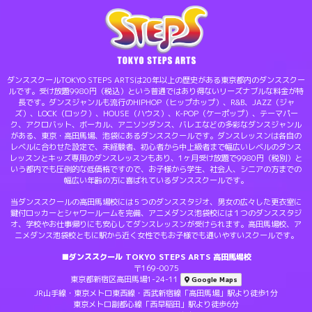
ダンススクールTOKYO STEPS ARTSは20年以上の歴史がある東京都内のダンススクー
ルです。受け放題9980円（税込）という普通ではあり得ないリーズナブルな料金が特
長です。ダンスジャンルも流行のHIPHOP（ヒップホップ）、R&B、JAZZ（ジャ
ズ）、LOCK（ロック）、HOUSE（ハウス）、K-POP（ケーポップ）、テーマパー
ク、アクロバット、ボーカル、アニソンダンス、バレエなどの多彩なダンスジャンル
がある、東京・高田馬場、池袋にあるダンススクールです。ダンスレッスンは各自の
レベルに合わせた設定で、未経験者、初心者から中上級者まで幅広いレベルのダンス
レッスンとキッズ専用のダンスレッスンもあり、1ヶ月受け放題で9980円（税別）と
いう都内でも圧倒的な低価格ですので、お子様から学生、社会人、シニアの方までの
幅広い年齢の方に喜ばれているダンススクールです。
当ダンススクールの高田馬場校には５つのダンススタジオ、男女の広々した更衣室に
鍵付ロッカーとシャワールームを完備、アニメダンス池袋校には１つのダンススタジ
オ、学校やお仕事帰りにも安心してダンスレッスンが受けられます。高田馬場校、ア
ニメダンス池袋校ともに駅から近く女性でもお子様でも通いやすいスクールです。
■ダンススクール TOKYO STEPS ARTS 高田馬場校
〒169-0075
東京都新宿区高田馬場1-24-11
Google Maps
JR山手線・東京メトロ東西線・西武新宿線「高田馬場」駅より徒歩1分
東京メトロ副都心線「西早稲田」駅より徒歩6分