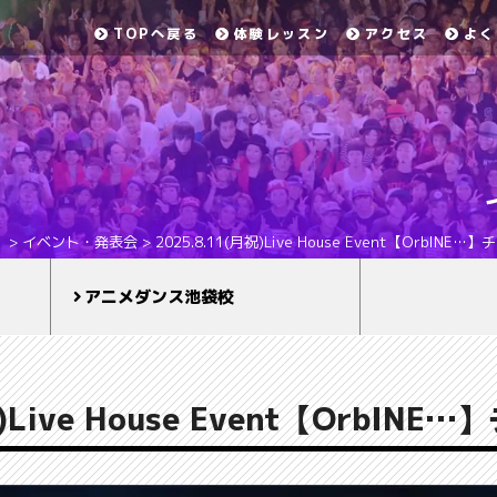
TOPへ戻る
体験レッスン
アクセス
よく
）
>
イベント・発表会
>
2025.8.11(月祝)Live House Event【OrbI
アニメダンス池袋校
月祝)Live House Event【Orb