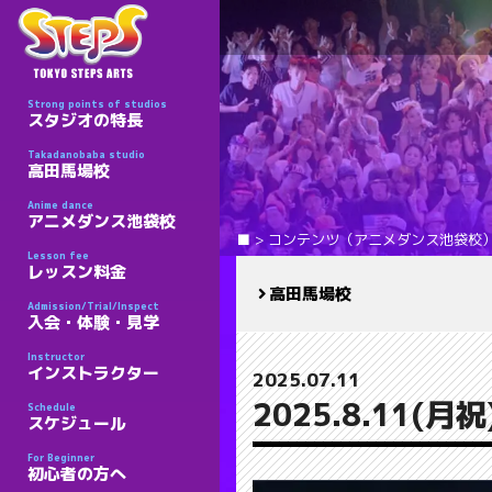
Strong points of studios
スタジオの特長
Takadanobaba studio
高田馬場校
Anime dance
アニメダンス池袋校
■
>
コンテンツ（アニメダンス池袋校
Lesson fee
レッスン料金
高田馬場校
Admission/Trial/Inspect
入会・体験・見学
Instructor
インストラクター
2025.07.11
2025.8.11(
Schedule
スケジュール
For Beginner
初心者の方へ