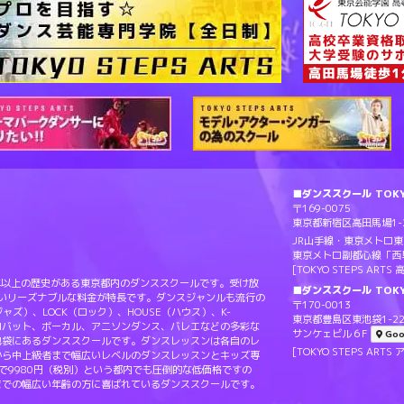
■ダンススクール TOKYO
〒169-0075
東京都新宿区高田馬場1-2
JR山手線・東京メトロ
東京メトロ副都心線「西
[TOKYO STEPS AR
Sは20年以上の歴史がある東京都内のダンススクールです。受け放
■ダンススクール TOKY
ないリーズナブルな料金が特長です。ダンスジャンルも流行の
〒170-0013
（ジャズ）、LOCK（ロック）、HOUSE（ハウス）、K-
東京都豊島区東池袋1-22
ロバット、ボーカル、アニソンダンス、バレエなどの多彩な
サンケェビル６F
Goo
池袋にあるダンススクールです。ダンスレッスンは各自のレ
[TOKYO STEPS A
から中上級者まで幅広いレベルのダンスレッスンとキッズ専
で9980円（税別）という都内でも圧倒的な低価格ですの
までの幅広い年齢の方に喜ばれているダンススクールです。