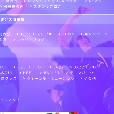
ト・発表会
レンタルスタジオ(高田馬場)
NEWS
会員様の声
スタジオブログ
ニメダンス池袋校
発表会
レンタルスタジオ
NEWS
キャンペーン
の声
スタジオブログ
HOP
R&B HIPHOP
JAZZ
JAZZ FUNK
SOUL
HEEL
BALLET
テーマパーク
育成クラス
ヴォーカル・ミュージカル
その他
サイトマップ