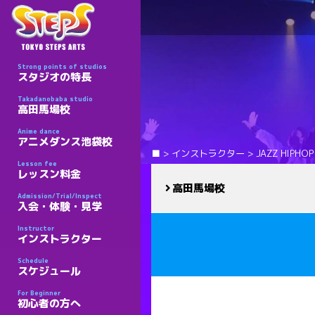
Strong points of studios
スタジオの特長
Takadanobaba studio
高田馬場校
Anime dance
アニメダンス池袋校
■
>
インストラクター
>
JAZZ HIP
Lesson fee
レッスン料金
高田馬場校
Admission/Trial/Inspect
入会・体験・見学
Instructor
インストラクター
Schedule
スケジュール
For Beginner
初心者の方へ