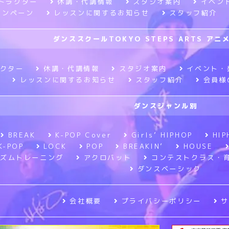
トラクター
休講・代講情報
スタジオ案内
イベン
ャンペーン
レッスンに関するお知らせ
スタッフ紹介
ダンススクールTOKYO STEPS ARTS ア
クター
休講・代講情報
スタジオ案内
イベント・
レッスンに関するお知らせ
スタッフ紹介
会員様
ダンスジャンル別
BREAK
K-POP Cover
Girls’ HIPHOP
HIP
K-POP
LOCK
POP
BREAKIN’
HOUSE
ズムトレーニング
アクロバット
コンテストクラス・
ダンスベーシック
会社概要
プライバシーポリシー