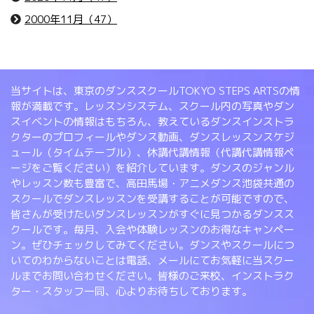
2000年11月（47）
当サイトは、東京のダンススクールTOKYO STEPS ARTSの情
報が満載です。レッスンシステム、スクール内の写真やダン
スイベントの情報はもちろん、教えているダンスインストラ
クターのプロフィールやダンス動画、ダンスレッスンスケジ
ュール（タイムテーブル）、休講代講情報（代講代講情報ペ
ージをご覧ください）を紹介しています。ダンスのジャンル
やレッスン数も豊富で、高田馬場・アニメダンス池袋共通の
スクールでダンスレッスンを受講することが可能ですので、
皆さんが受けたいダンスレッスンがすぐに見つかるダンスス
クールです。毎月、入会や体験レッスンのお得なキャンペー
ン。ぜひチェックしてみてください。ダンスやスクールにつ
いてのわからないことは電話、メールにてお気軽に当スクー
ルまでお問い合わせください。皆様のご来校、インストラク
ター・スタッフ一同、心よりお待ちしております。