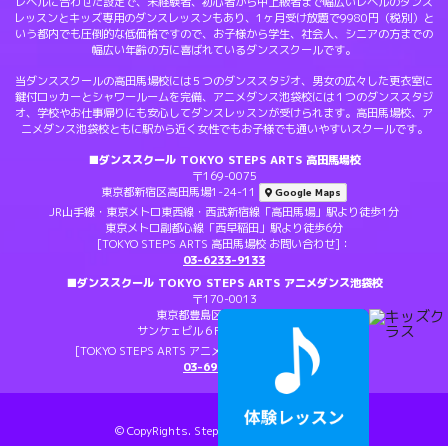
レベルに合わせた設定で、未経験者、初心者から中上級者まで幅広いレベルのダンス
レッスンとキッズ専用のダンスレッスンもあり、1ヶ月受け放題で9980円（税別）と
いう都内でも圧倒的な低価格ですので、お子様から学生、社会人、シニアの方までの
幅広い年齢の方に喜ばれているダンススクールです。
当ダンススクールの高田馬場校には５つのダンススタジオ、男女の広々した更衣室に
鍵付ロッカーとシャワールームを完備、アニメダンス池袋校には１つのダンススタジ
オ、学校やお仕事帰りにも安心してダンスレッスンが受けられます。高田馬場校、ア
ニメダンス池袋校ともに駅から近く女性でもお子様でも通いやすいスクールです。
■ダンススクール TOKYO STEPS ARTS 高田馬場校
〒169-0075
東京都新宿区高田馬場1-24-11
Google Maps
JR山手線・東京メトロ東西線・西武新宿線「高田馬場」駅より徒歩1分
東京メトロ副都心線「西早稲田」駅より徒歩6分
[TOKYO STEPS ARTS 高田馬場校 お問い合わせ]：
03-6233-9133
■ダンススクール TOKYO STEPS ARTS アニメダンス池袋校
〒170-0013
東京都豊島区東池袋1-22-5
サンケェビル６F
Google Maps
[TOKYO STEPS ARTS アニメダンス池袋校 お問い合わせ]：
03-6903-1767
© CopyRights. Steps All Rights Reserved.