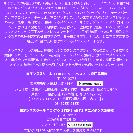
ルです。受け放題9980円（税込）という普通ではあり得ないリーズナブルな料金が特
長です。ダンスジャンルも流行のHIPHOP（ヒップホップ）、R&B、JAZZ（ジャ
ズ）、LOCK（ロック）、HOUSE（ハウス）、K-POP（ケーポップ）、テーマパー
ク、アクロバット、ボーカル、アニソンダンス、バレエなどの多彩なダンスジャンル
がある、東京・高田馬場、池袋にあるダンススクールです。ダンスレッスンは各自の
レベルに合わせた設定で、未経験者、初心者から中上級者まで幅広いレベルのダンス
レッスンとキッズ専用のダンスレッスンもあり、1ヶ月受け放題で9980円（税別）と
いう都内でも圧倒的な低価格ですので、お子様から学生、社会人、シニアの方までの
幅広い年齢の方に喜ばれているダンススクールです。
当ダンススクールの高田馬場校には５つのダンススタジオ、男女の広々した更衣室に
鍵付ロッカーとシャワールームを完備、アニメダンス池袋校には１つのダンススタジ
オ、学校やお仕事帰りにも安心してダンスレッスンが受けられます。高田馬場校、ア
ニメダンス池袋校ともに駅から近く女性でもお子様でも通いやすいスクールです。
■ダンススクール TOKYO STEPS ARTS 高田馬場校
〒169-0075
東京都新宿区高田馬場1-24-11
Google Maps
JR山手線・東京メトロ東西線・西武新宿線「高田馬場」駅より徒歩1分
東京メトロ副都心線「西早稲田」駅より徒歩6分
[TOKYO STEPS ARTS 高田馬場校 お問い合わせ]：
03-6233-9133
■ダンススクール TOKYO STEPS ARTS アニメダンス池袋校
〒170-0013
東京都豊島区東池袋1-22-5
サンケェビル６F
Google Maps
[TOKYO STEPS ARTS アニメダンス池袋校 お問い合わせ]：