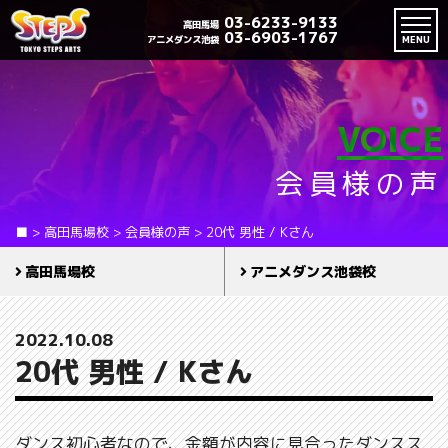
03-6233-9133
高田馬場
03-6903-1767
アニメダンス池袋
MENU
VOICE
会員様の声
■
>
高田馬場校
>
会員様の声
>
20代 男性 / Kさん
高田馬場校
アニメダンス池袋校
2022.10.08
20代 男性 / Kさん
ダンス初心者なので、金額が内容に見合ったダンスス