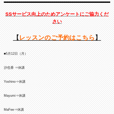
SSサービス向上のためアンケートにご協力くだ
さい
【
レッスンのご予約はこちら
】
■5月12日（月）
沙也香 ⇒休講
Yoshino⇒休講
Mayumi⇒休講
MaFee⇒休講