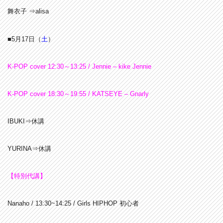
舞衣子 ⇒alisa
■5月17日（
土
）
K-POP cover 12:30～13:25 / Jennie – kike Jennie
K-POP cover 18:30～19:55 / KATSEYE – Gnarly
IBUKI⇒休講
YURINA⇒休講
【特別代講】
Nanaho / 13:30~14:25 / Girls HIPHOP 初心者