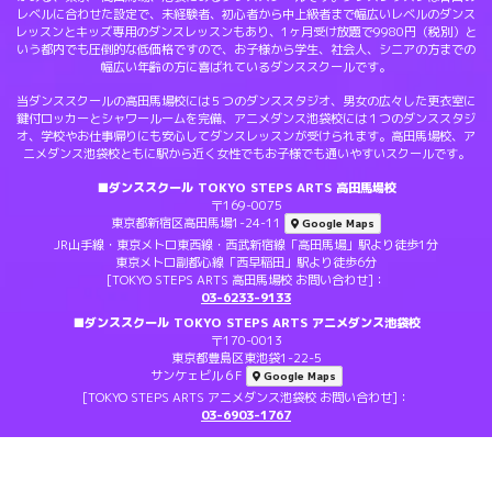
レベルに合わせた設定で、未経験者、初心者から中上級者まで幅広いレベルのダンス
レッスンとキッズ専用のダンスレッスンもあり、1ヶ月受け放題で9980円（税別）と
いう都内でも圧倒的な低価格ですので、お子様から学生、社会人、シニアの方までの
幅広い年齢の方に喜ばれているダンススクールです。
当ダンススクールの高田馬場校には５つのダンススタジオ、男女の広々した更衣室に
鍵付ロッカーとシャワールームを完備、アニメダンス池袋校には１つのダンススタジ
オ、学校やお仕事帰りにも安心してダンスレッスンが受けられます。高田馬場校、ア
ニメダンス池袋校ともに駅から近く女性でもお子様でも通いやすいスクールです。
■ダンススクール TOKYO STEPS ARTS 高田馬場校
〒169-0075
東京都新宿区高田馬場1-24-11
Google Maps
JR山手線・東京メトロ東西線・西武新宿線「高田馬場」駅より徒歩1分
東京メトロ副都心線「西早稲田」駅より徒歩6分
[TOKYO STEPS ARTS 高田馬場校 お問い合わせ]：
03-6233-9133
■ダンススクール TOKYO STEPS ARTS アニメダンス池袋校
〒170-0013
東京都豊島区東池袋1-22-5
サンケェビル６F
Google Maps
[TOKYO STEPS ARTS アニメダンス池袋校 お問い合わせ]：
03-6903-1767
© CopyRights. Steps All Rights Reserved.