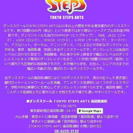
ダンススクールTOKYO STEPS ARTSは20年以上の歴史がある東京都内のダンススクー
ルです。受け放題9980円（税込）という普通ではあり得ないリーズナブルな料金が特
長です。ダンスジャンルも流行のHIPHOP（ヒップホップ）、R&B、JAZZ（ジャ
ズ）、LOCK（ロック）、HOUSE（ハウス）、K-POP（ケーポップ）、テーマパー
ク、アクロバット、ボーカル、アニソンダンス、バレエなどの多彩なダンスジャンル
がある、東京・高田馬場、池袋にあるダンススクールです。ダンスレッスンは各自の
レベルに合わせた設定で、未経験者、初心者から中上級者まで幅広いレベルのダンス
レッスンとキッズ専用のダンスレッスンもあり、1ヶ月受け放題で9980円（税別）と
いう都内でも圧倒的な低価格ですので、お子様から学生、社会人、シニアの方までの
幅広い年齢の方に喜ばれているダンススクールです。
当ダンススクールの高田馬場校には５つのダンススタジオ、男女の広々した更衣室に
鍵付ロッカーとシャワールームを完備、アニメダンス池袋校には１つのダンススタジ
オ、学校やお仕事帰りにも安心してダンスレッスンが受けられます。高田馬場校、ア
ニメダンス池袋校ともに駅から近く女性でもお子様でも通いやすいスクールです。
■ダンススクール TOKYO STEPS ARTS 高田馬場校
〒169-0075
東京都新宿区高田馬場1-24-11
Google Maps
JR山手線・東京メトロ東西線・西武新宿線「高田馬場」駅より徒歩1分
東京メトロ副都心線「西早稲田」駅より徒歩6分
[TOKYO STEPS ARTS 高田馬場校 お問い合わせ]：
03-6233-9133