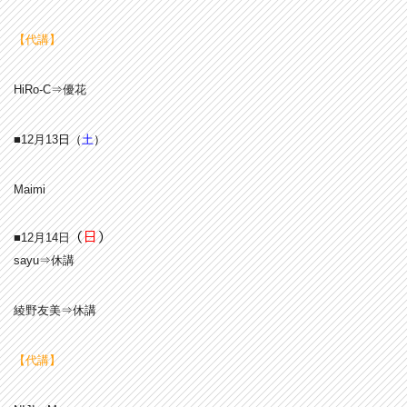
【代講】
HiRo-C⇒優花
■12月13
日（
土
）
Maimi
（
日
）
■12月14日
sayu⇒休講
綾野友美⇒休講
【代講】