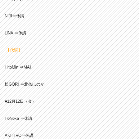
NIJI⇒休講
LiNA ⇒休講
【代講】
HitoMin ⇒MAI
松GORI ⇒北条ほのか
■12月12
日（金
）
HoNoka ⇒休講
AKIHIRO⇒休講