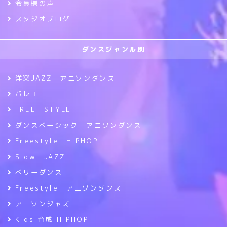
会員様の声
スタジオブログ
ダンスジャンル別
洋楽JAZZ アニソンダンス
バレエ
FREE STYLE
ダンスベーシック アニソンダンス
Freestyle HIPHOP
Slow JAZZ
ベリーダンス
Freestyle アニソンダンス
アニソンジャズ
Kids 育成 HIPHOP