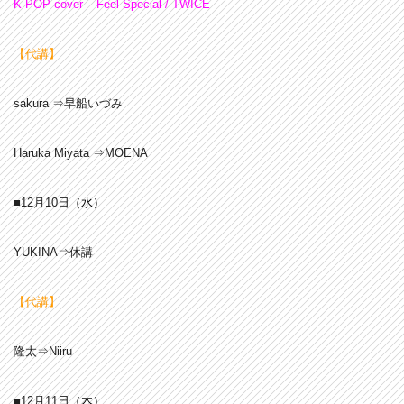
K-POP cover – Feel Special / TWICE
【代講】
sakura ⇒早船いづみ
Haruka Miyata ⇒MOENA
■12月10
日（水
）
YUKINA⇒休講
【代講】
隆太⇒Niiru
■12月11
日（木）