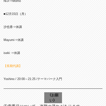
NIJI⇒Momo
■12月15日
（月
）
沙也香⇒休講
Mayumi⇒休講
iseki ⇒休講
【長期代講】
Yoshino / 20:00～21:25 /テーマパーク入門
《お願
い》