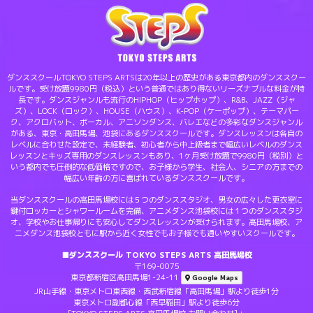
ダンススクールTOKYO STEPS ARTSは20年以上の歴史がある東京都内のダンススクー
ルです。受け放題9980円（税込）という普通ではあり得ないリーズナブルな料金が特
長です。ダンスジャンルも流行のHIPHOP（ヒップホップ）、R&B、JAZZ（ジャ
ズ）、LOCK（ロック）、HOUSE（ハウス）、K-POP（ケーポップ）、テーマパー
ク、アクロバット、ボーカル、アニソンダンス、バレエなどの多彩なダンスジャンル
がある、東京・高田馬場、池袋にあるダンススクールです。ダンスレッスンは各自の
レベルに合わせた設定で、未経験者、初心者から中上級者まで幅広いレベルのダンス
レッスンとキッズ専用のダンスレッスンもあり、1ヶ月受け放題で9980円（税別）と
いう都内でも圧倒的な低価格ですので、お子様から学生、社会人、シニアの方までの
幅広い年齢の方に喜ばれているダンススクールです。
当ダンススクールの高田馬場校には５つのダンススタジオ、男女の広々した更衣室に
鍵付ロッカーとシャワールームを完備、アニメダンス池袋校には１つのダンススタジ
オ、学校やお仕事帰りにも安心してダンスレッスンが受けられます。高田馬場校、ア
ニメダンス池袋校ともに駅から近く女性でもお子様でも通いやすいスクールです。
■ダンススクール TOKYO STEPS ARTS 高田馬場校
〒169-0075
東京都新宿区高田馬場1-24-11
Google Maps
JR山手線・東京メトロ東西線・西武新宿線「高田馬場」駅より徒歩1分
東京メトロ副都心線「西早稲田」駅より徒歩6分