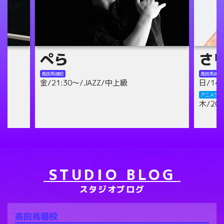
さりの
mis
高田馬場校
高田馬場校
日/14:00～/テーマパーク/初級
水/18:
木/21:
アニメダンス池袋校
木/20:30～/テーマパーク/初級
アニメダン
日/13:
STUDIO BLOG
スタジオブログ
高田馬場校