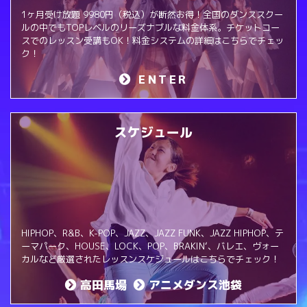
1ヶ月受け放題 9980円（税込）が断然お得！全国のダンススクー
ルの中でもTOPレベルのリーズナブルな料金体系。チケットコー
スでのレッスン受講もOK！料金システムの詳細はこちらでチェッ
ク！
ENTER
スケジュール
HIPHOP、R&B、K-POP、JAZZ、JAZZ FUNK、JAZZ HIPHOP、テ
ーマパーク、HOUSE、LOCK、POP、BRAKIN‘、バレエ、ヴォー
カルなど厳選されたレッスンスケジュールはこちらでチェック！
高田馬場
アニメダンス池袋