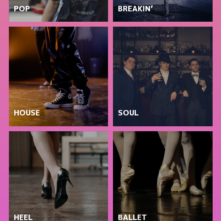
POP
BREAKIN’
HOUSE
SOUL
HEEL
BALLET