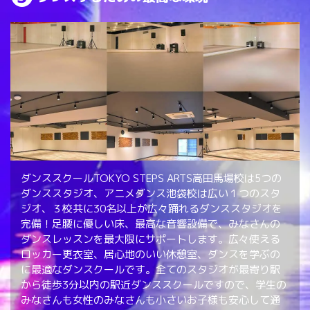
ダンススクールTOKYO STEPS ARTS高田馬場校は5つの
ダンススタジオ、アニメダンス池袋校は広い１つのスタ
ジオ、３校共に30名以上が広々踊れるダンススタジオを
完備！足腰に優しい床、最高な音響設備で、みなさんの
ダンスレッスンを最大限にサポートします。広々使える
ロッカー更衣室、居心地のいい休憩室、ダンスを学ぶの
に最適なダンスクールです。全てのスタジオが最寄り駅
から徒歩3分以内の駅近ダンススクールですので、学生の
みなさんも女性のみなさんも小さいお子様も安心して通