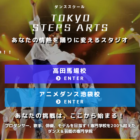
ダンススクール
あなたの情熱を踊りに変えるスタジオ
【厳選された一流インストラク
高田馬場校
ENTER
アニメダンス池袋校
ENTER
あなたの挑戦は、ここから始まる！
プロダンサー、歌手、俳優、モデルを目指す！専門学校を200％超えた
ダンス＆芸能の専門学院