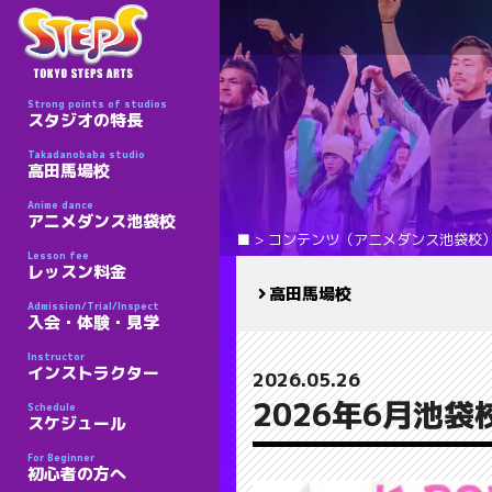
Strong points of studios
スタジオの特長
Takadanobaba studio
高田馬場校
Anime dance
アニメダンス池袋校
■
>
コンテンツ（アニメダンス池袋校
Lesson fee
レッスン料金
高田馬場校
Admission/Trial/Inspect
入会・体験・見学
Instructor
インストラクター
2026.05.26
2026年6月池
Schedule
スケジュール
For Beginner
初心者の方へ